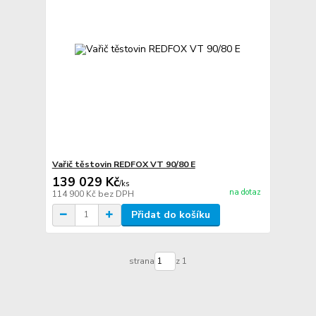
Vařič těstovin REDFOX VT 90/80 E
139 029 Kč
/
ks
na dotaz
114 900 Kč
bez DPH
Přidat do košíku
strana
z 1