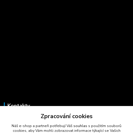
Kontakty
Zpracování cookies
Marcela Šmídová
+420 723 725 881
Náš e-shop a partneři potřebují Váš
souhlas
s použitím souborů
(Po-Pá, 8-16 hod.)
cookies, aby Vám mohli zobrazovat informace týkající se Vašich