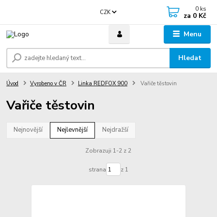
0
ks
CZK
za
0 Kč
Menu
Hledat
Úvod
Vyrobeno v ČR
Linka REDFOX 900
Vařiče těstovin
Vařiče těstovin
Nejnovější
Nejlevnější
Nejdražší
Zobrazuji 1-2 z 2
strana
z 1