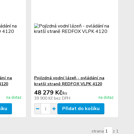
ání na
Pojízdná vodní lázeň - ovládání na
4120
kratší straně REDFOX VLPK 4120
48 279 Kč
/
ks
na dotaz
na dotaz
39 900 Kč
bez DPH
šíku
Přidat do košíku
strana
z 1