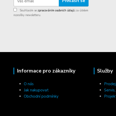
Přihlásit se
Souhlasím se
zpracováním osobních údajů
za účelem
rozesílky newsletteru.
Informace pro zákazníky
Služby
O nás
Prodej
Jak nakupovat
Servis
Obchodní podmínky
Projek