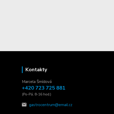
Kontakty
Marcela Šmídová
+420 723 725 881
(Po-Pá, 8-16 hod.)
gastrocentrum@email.cz