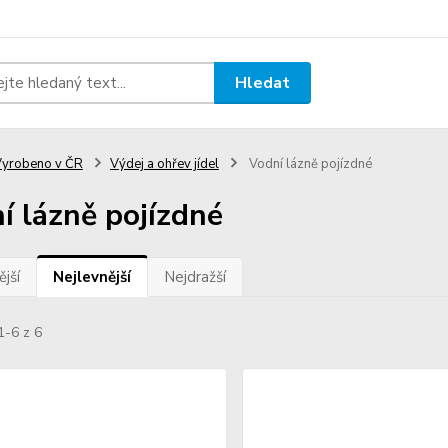
Hledat
yrobeno v ČR
Výdej a ohřev jídel
Vodní lázně pojízdné
í lázně pojízdné
jší
Nejlevnější
Nejdražší
1-6 z 6