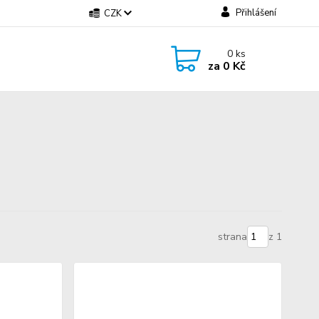
Přihlášení
CZK
0
ks
za
0 Kč
strana
z 1