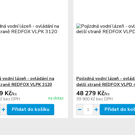
á vodní lázeň - ovládání na
Pojízdná vodní lázeň - ovlád
straně REDFOX VLPK 3120
delší straně REDFOX VLPD 
9 Kč
48 279 Kč
/
ks
/
ks
na dotaz
Kč
bez DPH
39 900 Kč
bez DPH
Přidat do košíku
Přidat do ko