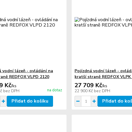
á vodní lázeň - ovládání na
Pojízdná vodní lázeň - ovlád
traně REDFOX VLPD 2120
kratší straně REDFOX VLPK
9 Kč
27 709 Kč
/
ks
/
ks
na dotaz
Kč
bez DPH
22 900 Kč
bez DPH
Přidat do košíku
Přidat do ko