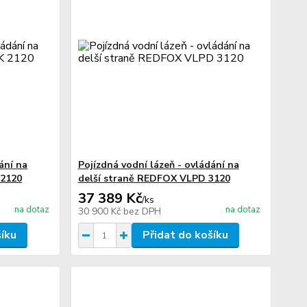
ání na
Pojízdná vodní lázeň - ovládání na
 2120
delší straně REDFOX VLPD 3120
37 389 Kč
/
ks
na dotaz
na dotaz
30 900 Kč
bez DPH
šíku
Přidat do košíku