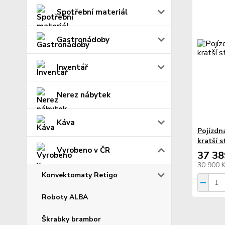
Spotřební materiál
Gastronádoby
Inventář
Nerez nábytek
Káva
Pojízdn
kratší 
Vyrobeno v ČR
37 38
30 900 
Konvektomaty Retigo
Roboty ALBA
Škrabky brambor