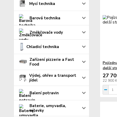
Mycí technika
Barová technika
Změkčovače vody
Chladicí technika
Zařízení pizzerie a Fast
Pojízdn
Food
delší s
27 70
Výdej, ohřev a transport
jídel
22 900 
Balení potravin
Baterie, umyvadla,
výlevky