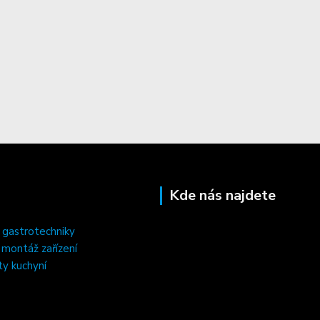
Kde nás najdete
 gastrotechniky
, montáž zařízení
ty kuchyní