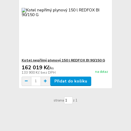
Kotel nepřímý plynový 150 l REDFOX BI 90/150 G
162 019 Kč
/
ks
na dotaz
133 900 Kč
bez DPH
Přidat do košíku
strana
z 1