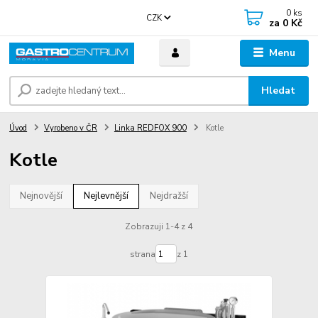
0
ks
CZK
za
0 Kč
Menu
Hledat
Úvod
Vyrobeno v ČR
Linka REDFOX 900
Kotle
Kotle
Nejnovější
Nejlevnější
Nejdražší
Zobrazuji 1-4 z 4
strana
z 1