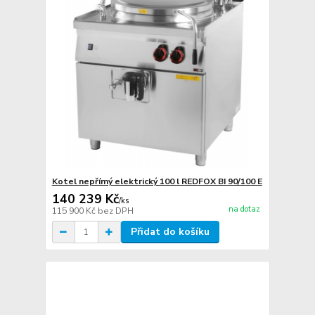
Kotel nepřímý elektrický 100 l REDFOX BI 90/100 E
140 239 Kč
/
ks
na dotaz
115 900 Kč
bez DPH
Přidat do košíku