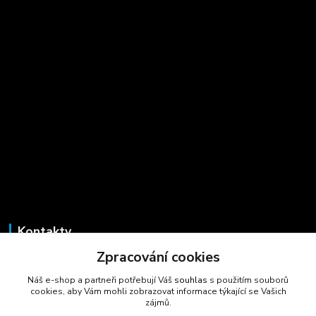
Kontakty
Zpracování cookies
Marcela Šmídová
+420 723 725 881
Náš e-shop a partneři potřebují Váš
souhlas
s použitím souborů
(Po-Pá, 8-16 hod.)
cookies, aby Vám mohli zobrazovat informace týkající se Vašich
zájmů.
gastrocentrum@email.cz