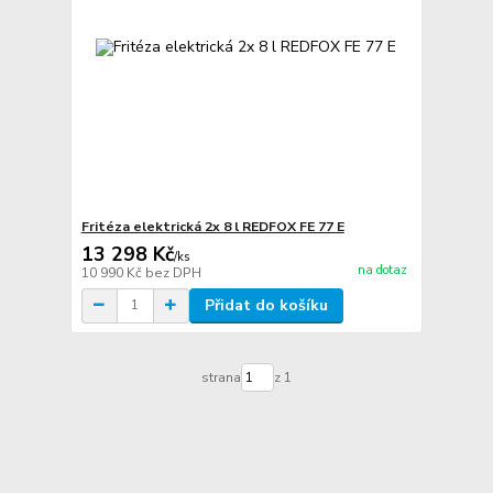
Fritéza elektrická 2x 8 l REDFOX FE 77 E
13 298 Kč
/
ks
na dotaz
10 990 Kč
bez DPH
Přidat do košíku
strana
z 1