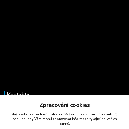
Kontakty
Zpracování cookies
Marcela Šmídová
+420 723 725 881
Náš e-shop a partneři potřebují Váš
souhlas
s použitím souborů
(Po-Pá, 8-16 hod.)
cookies, aby Vám mohli zobrazovat informace týkající se Vašich
zájmů.
gastrocentrum@email.cz