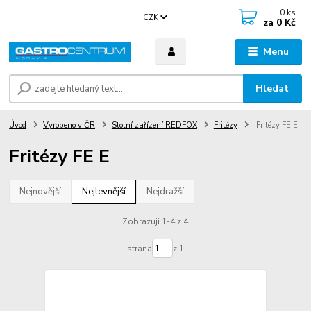
0
ks
CZK
za
0 Kč
Menu
Hledat
Úvod
Vyrobeno v ČR
Stolní zařízení REDFOX
Fritézy
Fritézy FE E
Fritézy FE E
Nejnovější
Nejlevnější
Nejdražší
Zobrazuji 1-4 z 4
strana
z 1