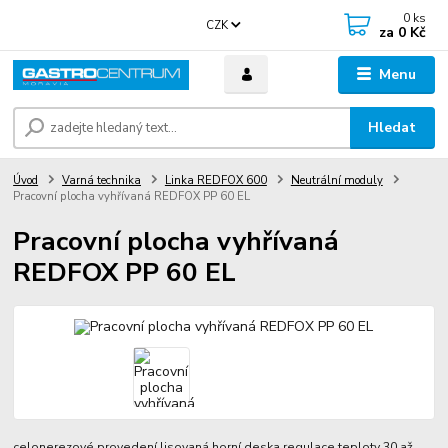
0
ks
CZK
za
0 Kč
Menu
Hledat
Úvod
Varná technika
Linka REDFOX 600
Neutrální moduly
Pracovní plocha vyhřívaná REDFOX PP 60 EL
Pracovní plocha vyhřívaná
REDFOX PP 60 EL
celonerezové provedení lisovaná horní deska regulace teploty 30 až