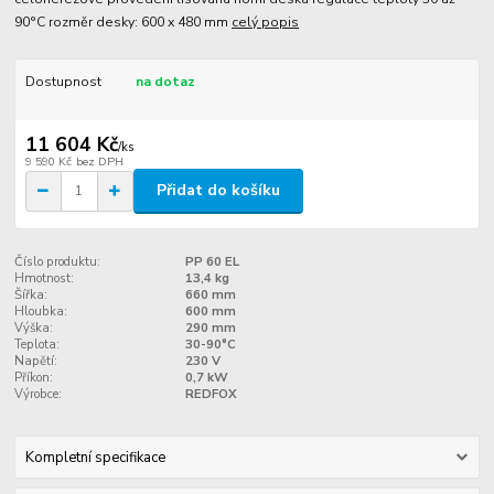
90°C rozměr desky: 600 x 480 mm
celý popis
Dostupnost
na dotaz
11 604 Kč
/
ks
9 590 Kč
bez DPH
Přidat do košíku
Číslo produktu:
PP 60 EL
Hmotnost:
13,4 kg
Šířka:
660 mm
Hloubka:
600 mm
Výška:
290 mm
Teplota:
30-90°C
Napětí:
230 V
Příkon:
0,7 kW
Výrobce:
REDFOX
Kompletní specifikace