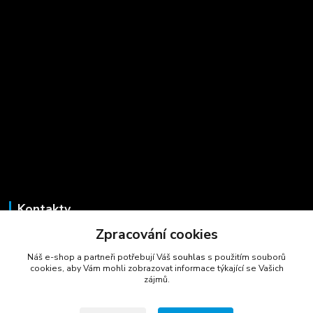
Kontakty
Zpracování cookies
Marcela Šmídová
+420 723 725 881
Náš e-shop a partneři potřebují Váš
souhlas
s použitím souborů
(Po-Pá, 8-16 hod.)
cookies, aby Vám mohli zobrazovat informace týkající se Vašich
zájmů.
gastrocentrum@email.cz