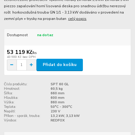
piezzo zapalování horní lisovaná deska pro snadnou údržbu nerezový
rošt horkovzdušná trouba GN 1/1 - 3,13 kW dodáváno v provedení na
zemní plyn + trysky na propan butan
celý popis
Dostupnost
na dotaz
53 119 Kč
/
ks
43 900 Kč
bez DPH
Přidat do košíku
Číslo produktu:
SPT 60 GL
Hmotnost:
60,5 kg
Šířka:
660 mm
Hloubka:
600 mm
Výška:
860 mm
Teplota:
50°C - 300°C
Napětí:
230 V
Příkon - sporák, trouba:
13,2 kW, 3,13 kW
Výrobce:
REDFOX