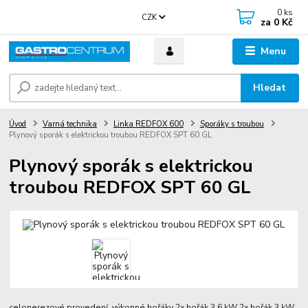
0
ks
CZK
za
0 Kč
Menu
Hledat
Úvod
Varná technika
Linka REDFOX 600
Sporáky s troubou
Plynový sporák s elektrickou troubou REDFOX SPT 60 GL
Plynový sporák s elektrickou
troubou REDFOX SPT 60 GL
celonerezové provedení výkonné hořáky 2x hořák 3,6 kW 2x hořák 3 kW