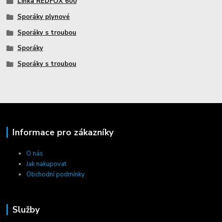
Linka REDFOX 600
Sporáky plynové
Sporáky s troubou
Sporáky
Sporáky s troubou
Informace pro zákazníky
O nás
Jak nakupovat
Obchodní podmínky
Služby