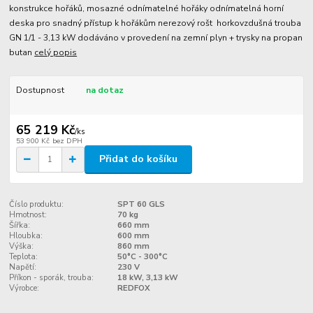
konstrukce hořáků, mosazné odnímatelné hořáky odnímatelná horní
deska pro snadný přístup k hořákům nerezový rošt horkovzdušná trouba
GN 1/1 - 3,13 kW dodáváno v provedení na zemní plyn + trysky na propan
butan
celý popis
Dostupnost
na dotaz
65 219 Kč
/
ks
53 900 Kč
bez DPH
Přidat do košíku
Číslo produktu:
SPT 60 GLS
Hmotnost:
70 kg
Šířka:
660 mm
Hloubka:
600 mm
Výška:
860 mm
Teplota:
50°C - 300°C
Napětí:
230 V
Příkon - sporák, trouba:
18 kW, 3,13 kW
Výrobce:
REDFOX