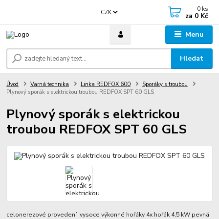
0
ks
CZK
za
0 Kč
Menu
Hledat
Úvod
Varná technika
Linka REDFOX 600
Sporáky s troubou
Plynový sporák s elektrickou troubou REDFOX SPT 60 GLS
Plynový sporák s elektrickou
troubou REDFOX SPT 60 GLS
celonerezové provedení vysoce výkonné hořáky 4x hořák 4,5 kW pevná