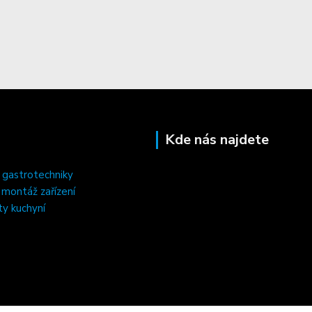
Kde nás najdete
 gastrotechniky
, montáž zařízení
ty kuchyní