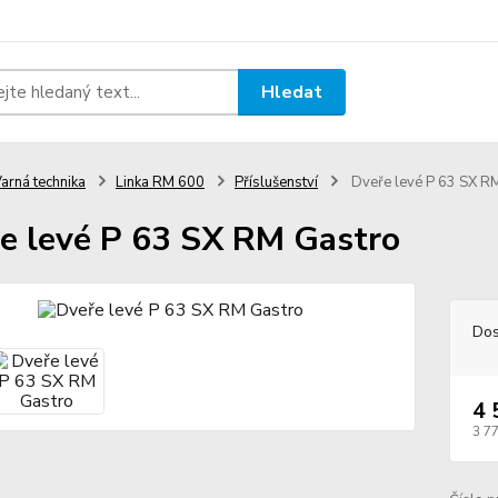
Hledat
arná technika
Linka RM 600
Příslušenství
Dveře levé P 63 SX R
e levé P 63 SX RM Gastro
Dos
4 
3 7