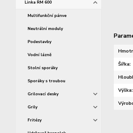
Linka RM 600
Multifunkční pánve
Neutrální moduly
Param
Podestavby
Hmotn
Vodní lázně
Šířka
Stolní sporáky
Hloub
Sporáky s troubou
Výška
Grilovací desky
Výrob
Grily
Fritézy