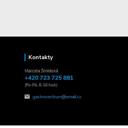
Kontakty
Marcela Šmídová
+420 723 725 881
(Po-Pá, 8-16 hod.)
gastrocentrum@email.cz