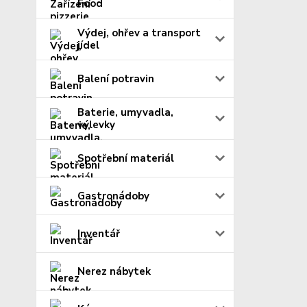
Food
Výdej, ohřev a transport
jídel
Balení potravin
Baterie, umyvadla,
výlevky
Spotřební materiál
Gastronádoby
Inventář
Nerez nábytek