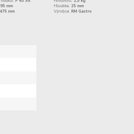
roduktu:
P 63 SX
Hmotnost:
2,5 kg
295 mm
Hloubka:
25 mm
475 mm
Výrobce:
RM Gastro