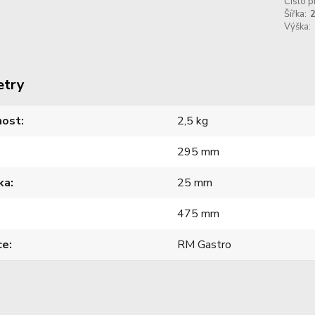
Číslo p
Šířka:
Výška:
etry
ost
2,5 kg
295 mm
ka
25 mm
475 mm
ce
RM Gastro