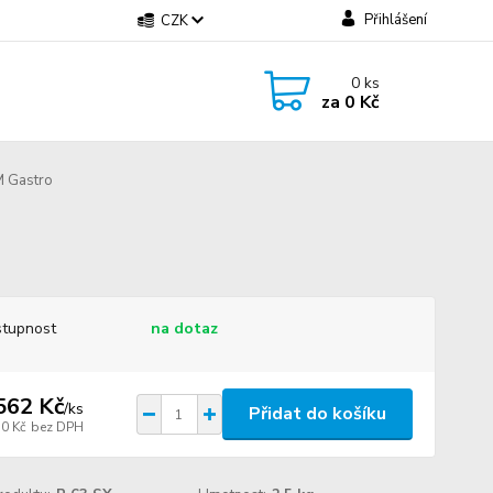
Přihlášení
CZK
0
ks
za
0 Kč
M Gastro
tupnost
na dotaz
562 Kč
/
ks
Přidat do košíku
70 Kč
bez DPH