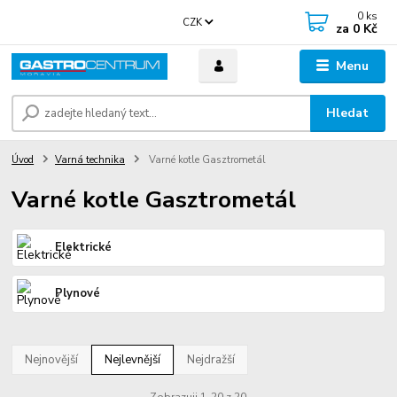
0
ks
CZK
za
0 Kč
Menu
Hledat
Úvod
Varná technika
Varné kotle Gasztrometál
Varné kotle Gasztrometál
Elektrické
Plynové
Nejnovější
Nejlevnější
Nejdražší
Zobrazuji 1-20 z 20