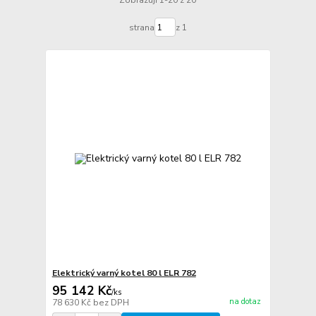
strana
z 1
Elektrický varný kotel 80 l ELR 782
95 142 Kč
/
ks
na dotaz
78 630 Kč
bez DPH