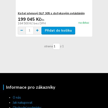
Kotel plynový GLF 305 s dotykovým ovládáním
199 045 Kč
/
ks
na dotaz
164 500 Kč
bez DPH
Přidat do košíku
strana
z 1
Informace pro zákazníky
O nás
Jak nakupovat
Obchodní podmínky