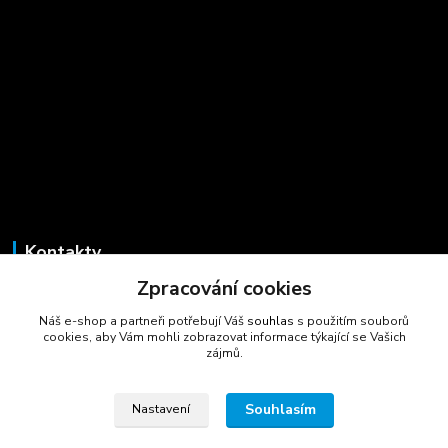
Kontakty
Zpracování cookies
Marcela Šmídová
+420 723 725 881
Náš e-shop a partneři potřebují Váš
souhlas
s použitím souborů
(Po-Pá, 8-16 hod.)
cookies, aby Vám mohli zobrazovat informace týkající se Vašich
zájmů.
gastrocentrum@email.cz
Souhlasím
Nastavení