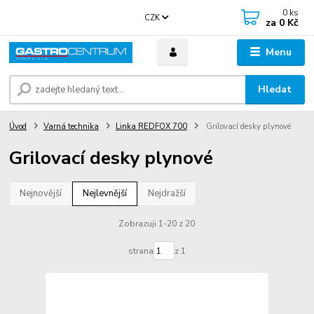
0
ks
CZK
za
0 Kč
Menu
Hledat
Úvod
Varná technika
Linka REDFOX 700
Grilovací desky plynové
Grilovací desky plynové
Nejnovější
Nejlevnější
Nejdražší
Zobrazuji 1-20 z 20
strana
z 1