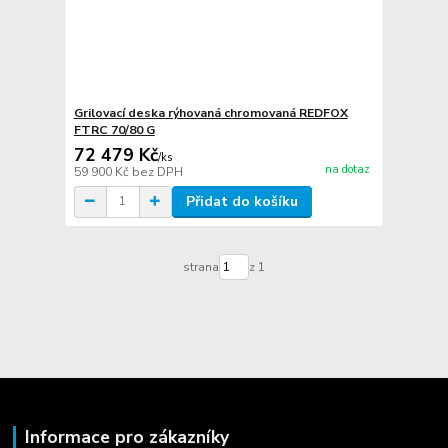
Grilovací deska rýhovaná chromovaná REDFOX
FTRC 70/80 G
72 479 Kč
/
ks
na dotaz
59 900 Kč
bez DPH
Přidat do košíku
strana
z 1
Informace pro zákazníky