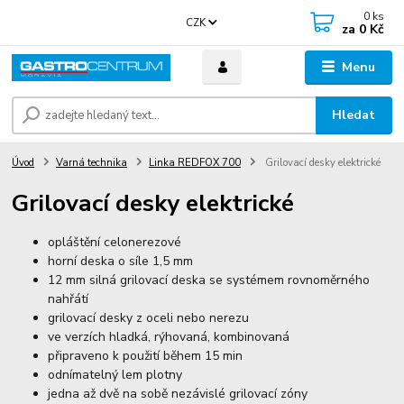
0
ks
CZK
za
0 Kč
Menu
Hledat
Úvod
Varná technika
Linka REDFOX 700
Grilovací desky elektrické
Grilovací desky elektrické
opláštění celonerezové
horní deska o síle 1,5 mm
12 mm silná grilovací deska se systémem rovnoměrného
nahřátí
grilovací desky z oceli nebo nerezu
ve verzích hladká, rýhovaná, kombinovaná
připraveno k použití během 15 min
odnímatelný lem plotny
jedna až dvě na sobě nezávislé grilovací zóny