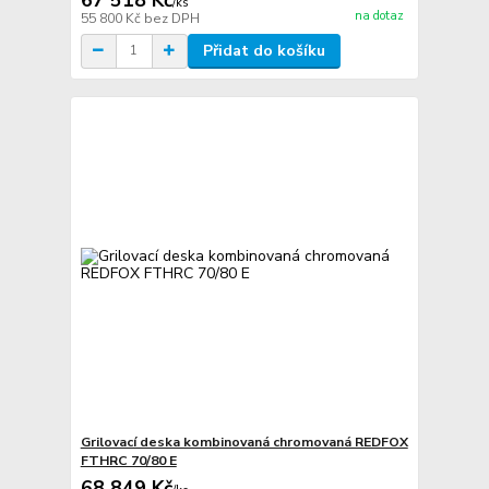
/
ks
na dotaz
55 800 Kč
bez DPH
Přidat do košíku
Grilovací deska kombinovaná chromovaná REDFOX
FTHRC 70/80 E
68 849 Kč