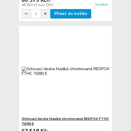
60 379 Kč
/
ks
na dotaz
49 900 Kč
bez DPH
Přidat do košíku
Grilovací deska hladká chromovaná REDFOX FTHC
70/80 E
67 518 Kč