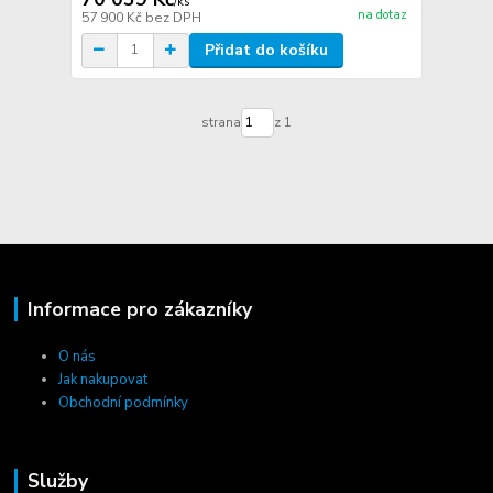
/
ks
na dotaz
57 900 Kč
bez DPH
Přidat do košíku
strana
z 1
Informace pro zákazníky
O nás
Jak nakupovat
Obchodní podmínky
Služby