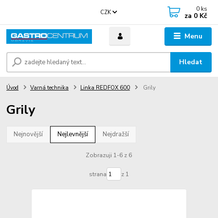
0
ks
CZK
za
0 Kč
Menu
Hledat
Úvod
Varná technika
Linka REDFOX 600
Grily
Grily
Nejnovější
Nejlevnější
Nejdražší
Zobrazuji 1-6 z 6
strana
z 1