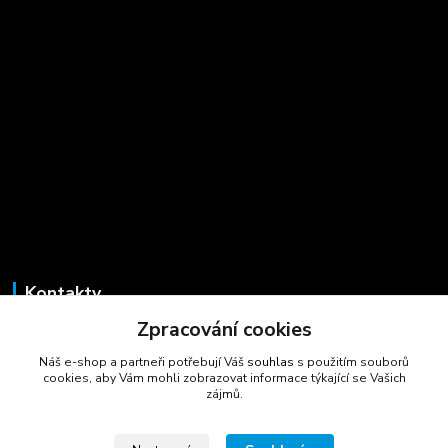
Kontakty
Zpracování cookies
Marcela Šmídová
+420 723 725 881
Náš e-shop a partneři potřebují Váš
souhlas
s použitím souborů
(Po-Pá, 8-16 hod.)
cookies, aby Vám mohli zobrazovat informace týkající se Vašich
zájmů.
gastrocentrum@email.cz