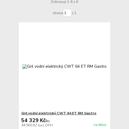
Zobrazuji 1-6 z 6
strana
z 1
Gril vodní elektrický CWT 64 ET RM Gastro
54 329 Kč
/
ks
na dotaz
44 900 Kč
bez DPH