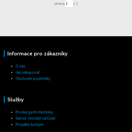
strana
z 1
Informace pro zákazníky
O nás
Jak nakupovat
Obchodní podmínky
Služby
Prodej gastrotechniky
Servis, montáž zařízení
Projekty kuchyní