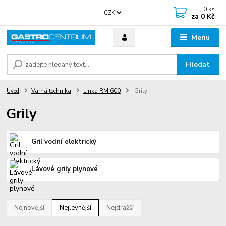
0
ks
CZK
za
0 Kč
Menu
Hledat
Úvod
Varná technika
Linka RM 600
Grily
Grily
Gril vodní elektrický
Lávové grily plynové
Nejnovější
Nejlevnější
Nejdražší