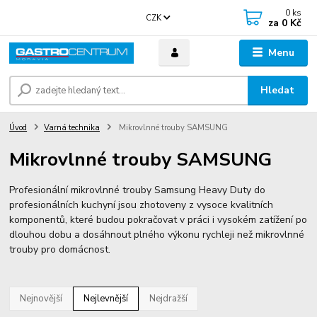
0
ks
CZK
za
0 Kč
Menu
Hledat
Úvod
Varná technika
Mikrovlnné trouby SAMSUNG
Mikrovlnné trouby SAMSUNG
Profesionální mikrovlnné trouby Samsung Heavy Duty do
profesionálních kuchyní jsou zhotoveny z vysoce kvalitních
komponentů, které budou pokračovat v práci i vysokém zatížení po
dlouhou dobu a dosáhnout plného výkonu rychleji než mikrovlnné
trouby pro domácnost.
Nejnovější
Nejlevnější
Nejdražší