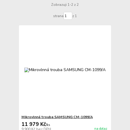
Zobrazuji 1-2 z 2
strana
z 1
Mikrovlnná trouba SAMSUNG CM-1099/A
11 979 Kč
/
ks
na dotaz
9 900 Kč
bez DPH