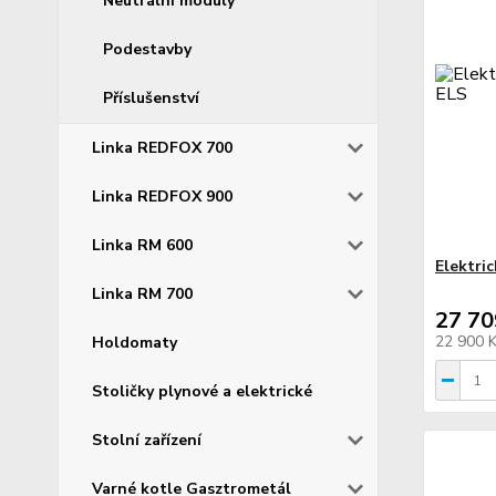
Neutrální moduly
Podestavby
Příslušenství
Linka REDFOX 700
Linka REDFOX 900
Linka RM 600
Elektri
Linka RM 700
27 70
22 900 
Holdomaty
Stoličky plynové a elektrické
Stolní zařízení
Varné kotle Gasztrometál