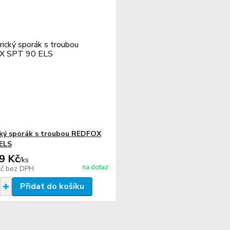
cký sporák s troubou REDFOX
ELS
9 Kč
/
ks
na dotaz
Kč
bez DPH
Přidat do košíku