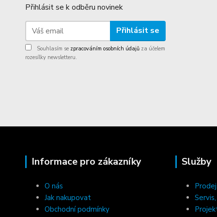
Přihlásit se k odběru novinek
Přihlásit se
Souhlasím se
zpracováním osobních údajů
za účelem
rozesílky newsletteru.
Informace pro zákazníky
Služby
O nás
Prodej
Jak nakupovat
Servis
Obchodní podmínky
Projek