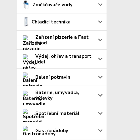
Změkčovače vody
Chladicí technika
Zařízení pizzerie a Fast
Food
Výdej, ohřev a transport
jídel
Balení potravin
Baterie, umyvadla,
výlevky
Spotřební materiál
Gastronádoby