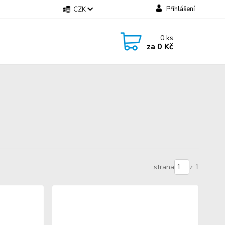
Přihlášení
CZK
0
ks
za
0 Kč
strana
z 1