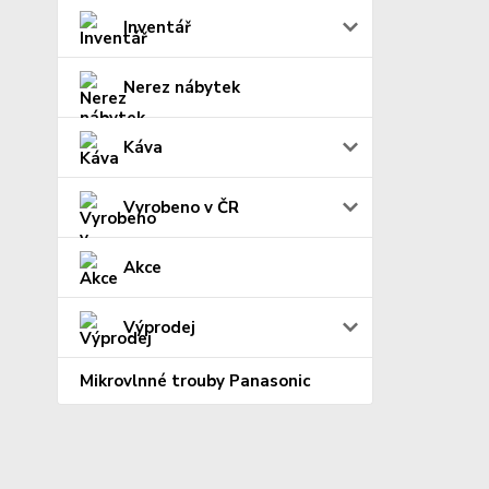
Inventář
Nerez nábytek
Káva
Vyrobeno v ČR
Akce
Výprodej
Mikrovlnné trouby Panasonic