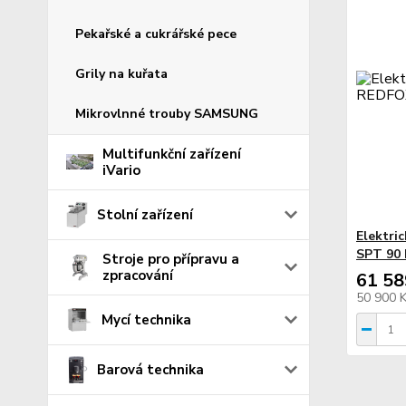
Pekařské a cukrářské pece
Grily na kuřata
Mikrovlnné trouby SAMSUNG
Multifunkční zařízení
iVario
Stolní zařízení
Elektri
SPT 90 
Stroje pro přípravu a
zpracování
61 58
50 900 
Mycí technika
Barová technika