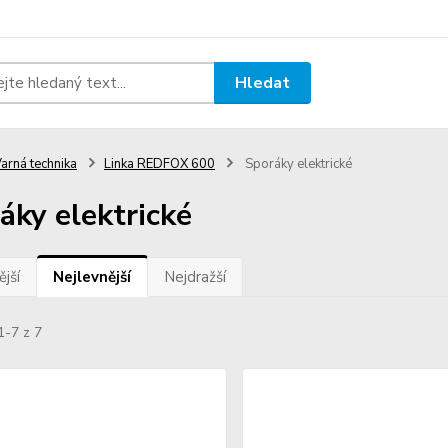
Hledat
arná technika
Linka REDFOX 600
Sporáky elektrické
áky elektrické
jší
Nejlevnější
Nejdražší
1-7 z 7