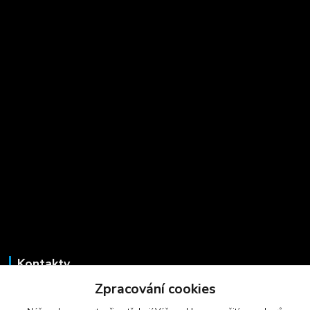
Kontakty
Zpracování cookies
Marcela Šmídová
+420 723 725 881