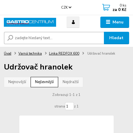
0
ks
CZK
za
0 Kč
Menu
Hledat
Úvod
Varná technika
Linka REDFOX 600
Udržovač hranolek
Udržovač hranolek
Nejnovější
Nejlevnější
Nejdražší
Zobrazuji 1-1 z 1
strana
z 1