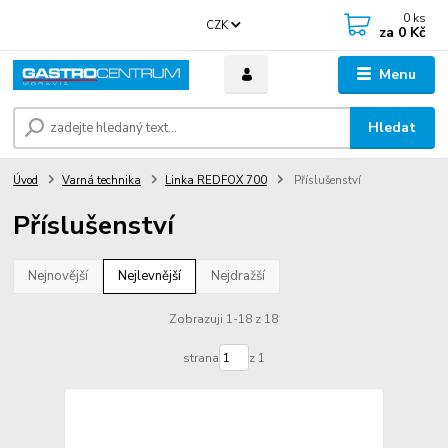
0
ks
CZK
za
0 Kč
Menu
Hledat
Úvod
Varná technika
Linka REDFOX 700
Příslušenství
Příslušenství
Nejnovější
Nejlevnější
Nejdražší
Zobrazuji 1-18 z 18
strana
z 1