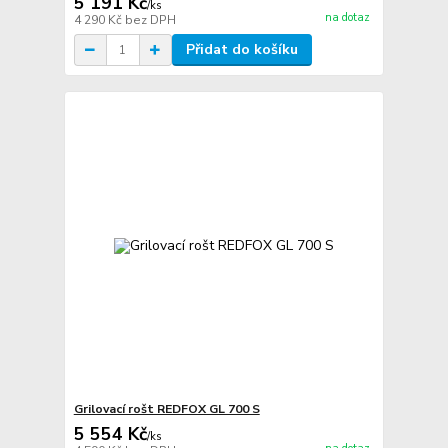
5 191 Kč
/
ks
na dotaz
4 290 Kč
bez DPH
Přidat do košíku
Grilovací rošt REDFOX GL 700 S
5 554 Kč
/
ks