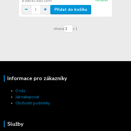
na dotaz
4 590 Kč
bez DPH
Přidat do košíku
strana
z 1
Informace pro zákazníky
O nás
Jak nakupovat
Obchodní podmínky
Služby