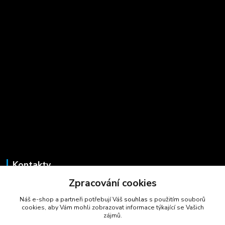
Kontakty
Zpracování cookies
Marcela Šmídová
+420 723 725 881
Náš e-shop a partneři potřebují Váš
souhlas
s použitím souborů
(Po-Pá, 8-16 hod.)
cookies, aby Vám mohli zobrazovat informace týkající se Vašich
zájmů.
gastrocentrum@email.cz