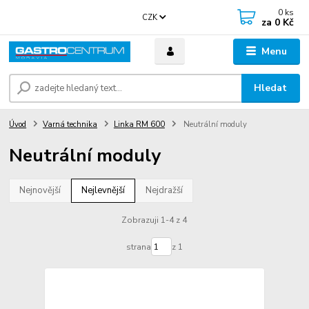
0
ks
CZK
za
0 Kč
Menu
Hledat
Úvod
Varná technika
Linka RM 600
Neutrální moduly
Neutrální moduly
Nejnovější
Nejlevnější
Nejdražší
Zobrazuji 1-4 z 4
strana
z 1