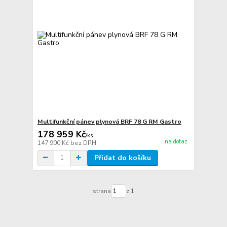
Multifunkční pánev plynová BRF 78 G RM Gastro
178 959 Kč
/
ks
na dotaz
147 900 Kč
bez DPH
Přidat do košíku
strana
z 1