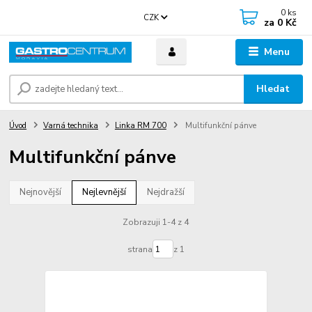
0
ks
CZK
za
0 Kč
Menu
Hledat
Úvod
Varná technika
Linka RM 700
Multifunkční pánve
Multifunkční pánve
Nejnovější
Nejlevnější
Nejdražší
Zobrazuji 1-4 z 4
strana
z 1