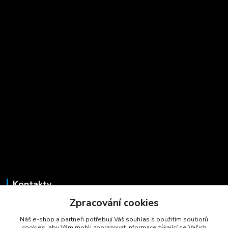
Kontakty
Zpracování cookies
Marcela Šmídová
+420 723 725 881
Náš e-shop a partneři potřebují Váš
souhlas
s použitím souborů
(Po-Pá, 8-16 hod.)
cookies, aby Vám mohli zobrazovat informace týkající se Vašich