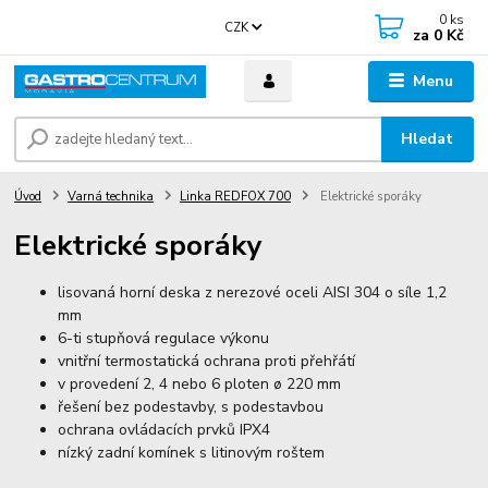
0
ks
CZK
za
0 Kč
Menu
Hledat
Úvod
Varná technika
Linka REDFOX 700
Elektrické sporáky
Elektrické sporáky
lisovaná horní deska z nerezové oceli AISI 304 o síle 1,2
mm
6-ti stupňová regulace výkonu
vnitřní termostatická ochrana proti přehřátí
v provedení 2, 4 nebo 6 ploten ø 220 mm
řešení bez podestavby, s podestavbou
ochrana ovládacích prvků IPX4
nízký zadní komínek s litinovým roštem