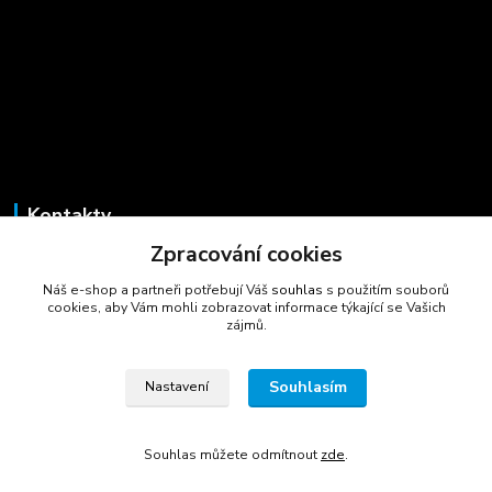
Kontakty
Zpracování cookies
Marcela Šmídová
+420 723 725 881
Náš e-shop a partneři potřebují Váš
souhlas
s použitím souborů
(Po-Pá, 8-16 hod.)
cookies, aby Vám mohli zobrazovat informace týkající se Vašich
zájmů.
gastrocentrum@email.cz
Souhlasím
Nastavení
Souhlas můžete odmítnout
zde
.