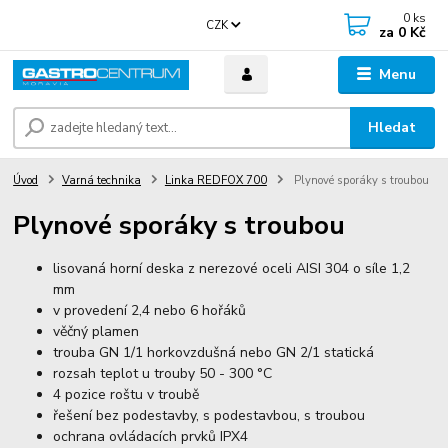
0
ks
CZK
za
0 Kč
Menu
Hledat
Úvod
Varná technika
Linka REDFOX 700
Plynové sporáky s troubou
Plynové sporáky s troubou
lisovaná horní deska z nerezové oceli AISI 304 o síle 1,2
mm
v provedení 2,4 nebo 6 hořáků
věčný plamen
trouba GN 1/1 horkovzdušná nebo GN 2/1 statická
rozsah teplot u trouby 50 - 300 °C
4 pozice roštu v troubě
řešení bez podestavby, s podestavbou, s troubou
ochrana ovládacích prvků IPX4