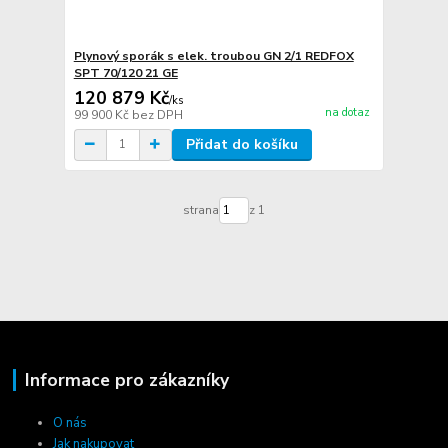
Plynový sporák s elek. troubou GN 2/1 REDFOX
SPT 70/120 21 GE
120 879 Kč
/
ks
na dotaz
99 900 Kč
bez DPH
Přidat do košíku
strana
z 1
Informace pro zákazníky
O nás
Jak nakupovat