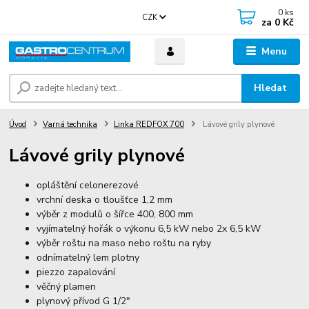
0
ks
CZK
za
0 Kč
Menu
Hledat
Úvod
Varná technika
Linka REDFOX 700
Lávové grily plynové
Lávové grily plynové
opláštění celonerezové
vrchní deska o tloušťce 1,2 mm
výběr z modulů o šířce 400, 800 mm
vyjímatelný hořák o výkonu 6,5 kW nebo 2x 6,5 kW
výběr roštu na maso nebo roštu na ryby
odnímatelný lem plotny
piezzo zapalování
věčný plamen
plynový přívod G 1/2"