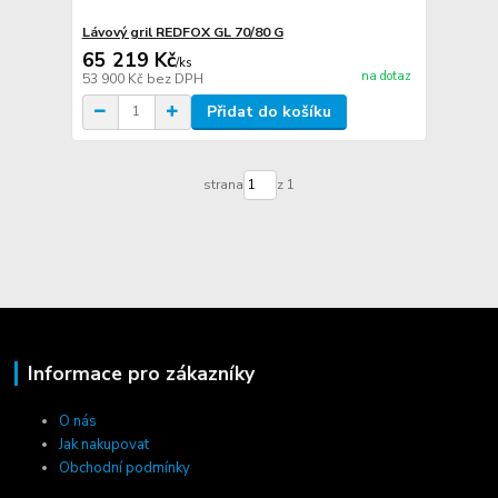
Lávový gril REDFOX GL 70/80 G
65 219 Kč
/
ks
na dotaz
53 900 Kč
bez DPH
Přidat do košíku
strana
z 1
Informace pro zákazníky
O nás
Jak nakupovat
Obchodní podmínky