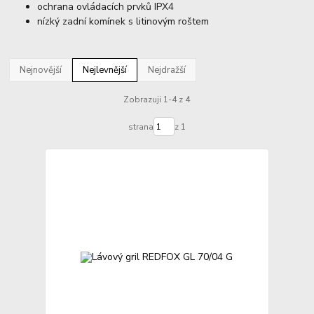
ochrana ovládacích prvků IPX4
nízký zadní komínek s litinovým roštem
Nejnovější
Nejlevnější
Nejdražší
Zobrazuji 1-4 z 4
strana
z 1