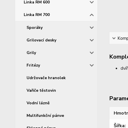
Linka RM 600
Linka RM 700
Sporáky
Kompl
Grilovací desky
Grily
Komple
Fritézy
dví
Udržovače hranolek
Vařiče těstovin
Param
Vodní lázně
Hmotn
Multifunkční pánve
Šířka