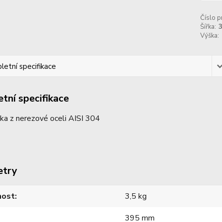
Číslo p
Šířka:
Výška:
etní specifikace
tní specifikace
řka z nerezové oceli AISI 304
etry
ost
3,5 kg
395 mm