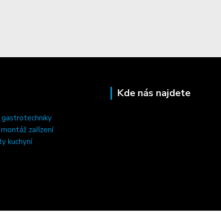
Kde nás najdete
 gastrotechniky
, montáž zařízení
ty kuchyní