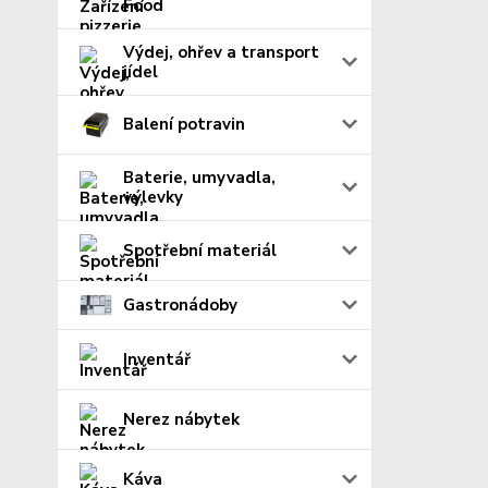
Food
Výdej, ohřev a transport
jídel
Balení potravin
Baterie, umyvadla,
výlevky
Spotřební materiál
Gastronádoby
Inventář
Nerez nábytek
Káva