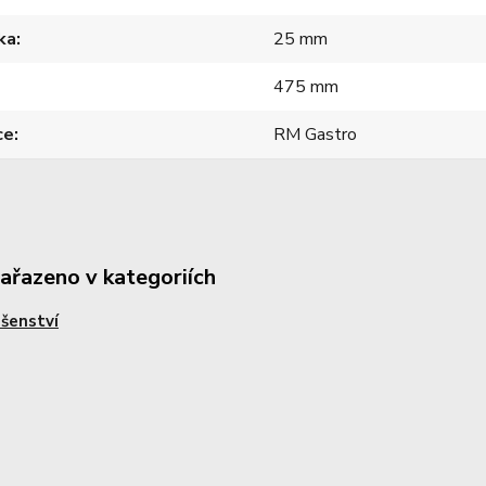
ka
25 mm
475 mm
ce
RM Gastro
zařazeno v kategoriích
ušenství