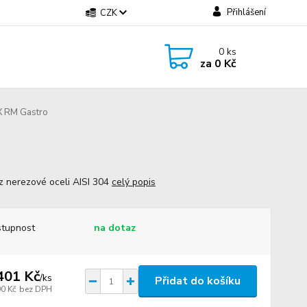
Přihlášení
CZK
0
ks
za
0 Kč
X RM Gastro
 z nerezové oceli AISI 304
celý popis
tupnost
na dotaz
401 Kč
/
ks
Přidat do košíku
90 Kč
bez DPH