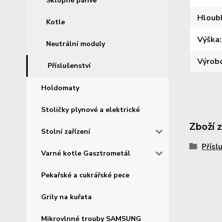
Sklopné pánve
Hloub
Kotle
Výška
Neutrální moduly
Výrob
Příslušenství
Holdomaty
Stoličky plynové a elektrické
Zboží 
Stolní zařízení
Přísl
Varné kotle Gasztrometál
Pekařské a cukrářské pece
Grily na kuřata
Mikrovlnné trouby SAMSUNG