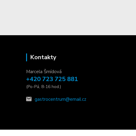
Kontakty
Marcela Šmídová
+420 723 725 881
(Po-Pá, 8-16 hod.)
gastrocentrum@email.cz