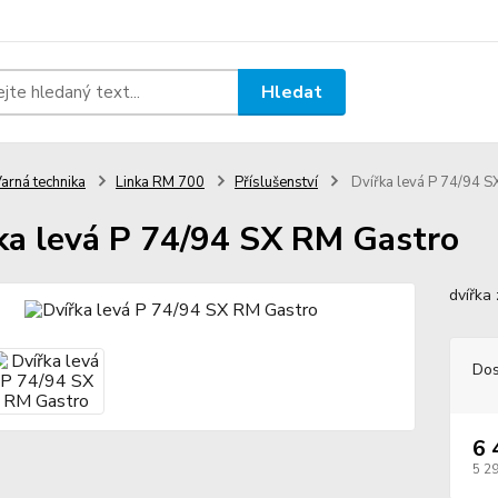
Hledat
arná technika
Linka RM 700
Příslušenství
Dvířka levá P 74/94 S
ka levá P 74/94 SX RM Gastro
dvířka
Dos
6 
5 2