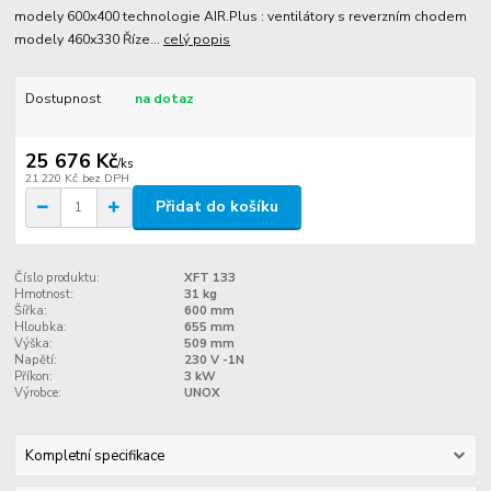
modely 600x400 technologie AIR.Plus : ventilátory s reverzním chodem
modely 460x330 Říze...
celý popis
Dostupnost
na dotaz
25 676 Kč
/
ks
21 220 Kč
bez DPH
Přidat do košíku
Číslo produktu:
XFT 133
Hmotnost:
31 kg
Šířka:
600 mm
Hloubka:
655 mm
Výška:
509 mm
Napětí:
230 V -1N
Příkon:
3 kW
Výrobce:
UNOX
Kompletní specifikace