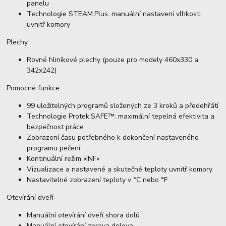
panelu
Technologie STEAM.Plus: manuální nastavení vlhkosti
uvnitř komory
Plechy
Rovné hliníkové plechy (pouze pro modely 460x330 a
342x242)
Pomocné funkce
99 uložitelných programů složených ze 3 kroků a předehřátí
Technologie Protek.SAFE™: maximální tepelná efektivita a
bezpečnost práce
Zobrazení času potřebného k dokončení nastaveného
programu pečení
Kontinuální režim «INF»
Vizualizace a nastavené a skutečné teploty uvnitř komory
Nastavitelné zobrazení teploty v °C nebo °F
Otevírání dveří
Manuální otevírání dveří shora dolů
Manuální otevírání zprava doleva