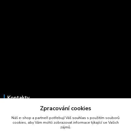
Kontakty
Zpracování cookies
Marcela Šmídová
+420 723 725 881
Náš e-shop a partneři potřebují Váš
souhlas
s použitím souborů
(Po-Pá, 8-16 hod.)
cookies, aby Vám mohli zobrazovat informace týkající se Vašich
zájmů.