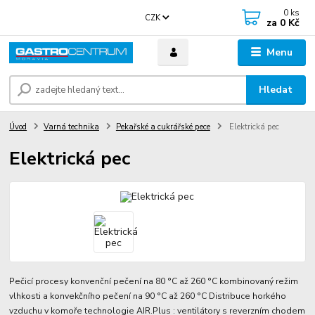
0
ks
CZK
za
0 Kč
Menu
Hledat
Úvod
Varná technika
Pekařské a cukrářské pece
Elektrická pec
Elektrická pec
Pečicí procesy konvenční pečení na 80 °C až 260 °C kombinovaný režim
vlhkosti a konvekčního pečení na 90 °C až 260 °C Distribuce horkého
vzduchu v komoře technologie AIR.Plus : ventilátory s reverzním chodem