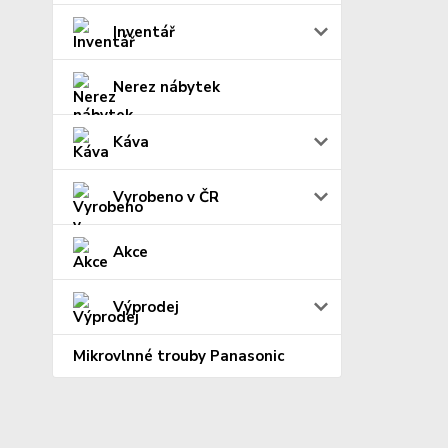
Inventář
Nerez nábytek
Káva
Vyrobeno v ČR
Akce
Výprodej
Mikrovlnné trouby Panasonic