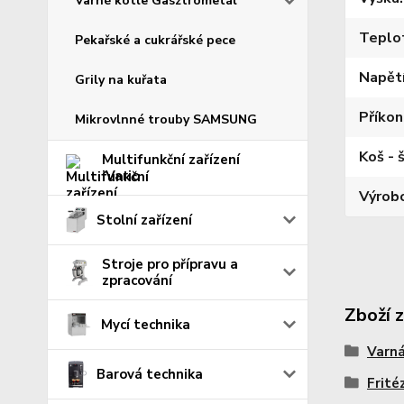
Varné kotle Gasztrometál
Teplo
Pekařské a cukrářské pece
Napět
Grily na kuřata
Příkon
Mikrovlnné trouby SAMSUNG
Koš - š
Multifunkční zařízení
iVario
Výrob
Stolní zařízení
Stroje pro přípravu a
zpracování
Zboží 
Mycí technika
Varná
Barová technika
Frité