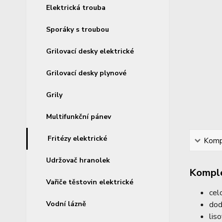
Elektrická trouba
Sporáky s troubou
Grilovací desky elektrické
Grilovací desky plynové
Grily
Multifunkční pánev
Fritézy elektrické
Kompl
Udržovač hranolek
Komple
Vařiče těstovin elektrické
cel
Vodní lázně
dod
lis