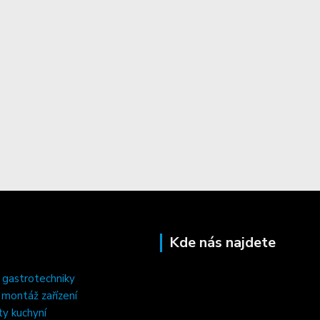
Kde nás najdete
 gastrotechniky
, montáž zařízení
ty kuchyní