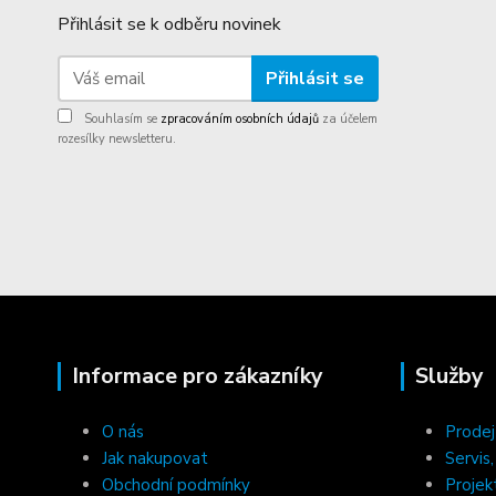
Přihlásit se k odběru novinek
Přihlásit se
Souhlasím se
zpracováním osobních údajů
za účelem
rozesílky newsletteru.
Informace pro zákazníky
Služby
O nás
Prodej
Jak nakupovat
Servis
Obchodní podmínky
Projek