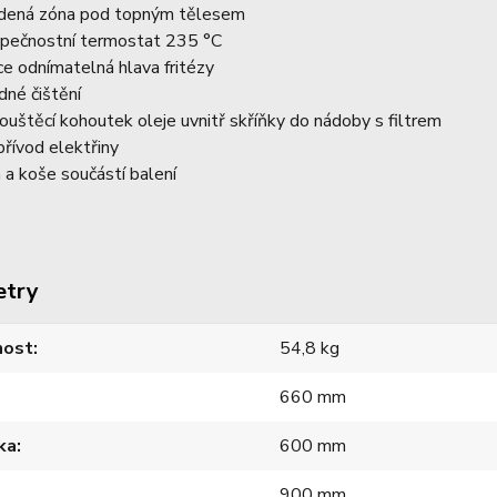
dená zóna pod topným tělesem
pečnostní termostat 235 °C
ce odnímatelná hlava fritézy
dné čištění
ouštěcí kohoutek oleje uvnitř skříňky do nádoby s filtrem
přívod elektřiny
a a koše součástí balení
etry
ost
54,8 kg
660 mm
ka
600 mm
900 mm