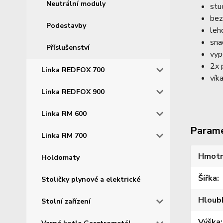
Neutrální moduly
stu
bez
Podestavby
leh
sna
Příslušenství
vyp
2x 
Linka REDFOX 700
vík
Linka REDFOX 900
Linka RM 600
Param
Linka RM 700
Hmotn
Holdomaty
Šířka
Stoličky plynové a elektrické
Hloub
Stolní zařízení
Výška