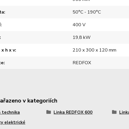
ta
50°C - 190°C
í
400 V
19,8 kW
 x h x v
210 x 300 x 120 mm
ce
REDFOX
zařazeno v kategoriích
 technika
Linka REDFOX 600
Link
zy elektrické