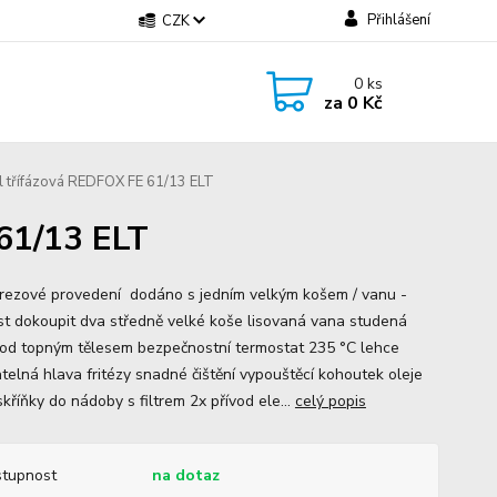
Přihlášení
CZK
0
ks
za
0 Kč
l třífázová REDFOX FE 61/13 ELT
 61/13 ELT
rezové provedení dodáno s jedním velkým košem / vanu -
t dokoupit dva středně velké koše lisovaná vana studená
od topným tělesem bezpečnostní termostat 235 °C lehce
telná hlava fritézy snadné čištění vypouštěcí kohoutek oleje
skříňky do nádoby s filtrem 2x přívod ele...
celý popis
tupnost
na dotaz