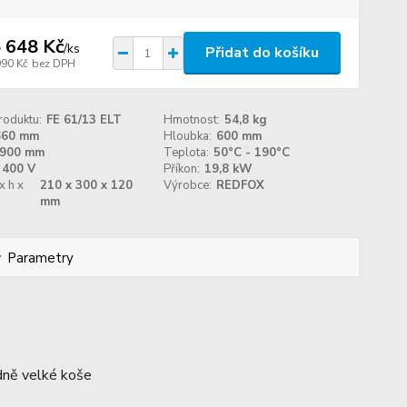
 648 Kč
/
ks
Přidat do košíku
990 Kč
bez DPH
roduktu:
FE 61/13 ELT
Hmotnost:
54,8 kg
660 mm
Hloubka:
600 mm
900 mm
Teplota:
50°C - 190°C
400 V
Příkon:
19,8 kW
x h x
210 x 300 x 120
Výrobce:
REDFOX
mm
Parametry
dně velké koše