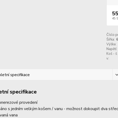
55
45 
Číslo p
Šířka:
Výška:
Napětí:
Koš - š 
v:
etní specifikace
tní specifikace
onerezové provedení
áno s jedním velkým košem / vanu - možnost dokoupit dva stře
ovaná vana