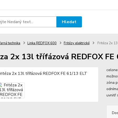
Hledat
arná technika
Linka REDFOX 600
Fritézy elektrické
Fritéza 2x 13
éza 2x 13l třífázová REDFOX FE
celone
možnos
zóna p
odníma
uvnitř 
Dos