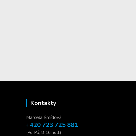
Kontakty
Marcela Šmídová
+420 723 725 881
(Po-Pá, 8-16 hod.)