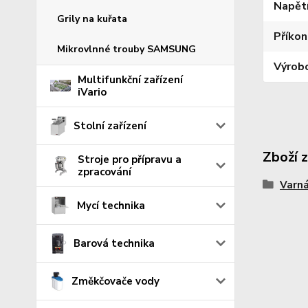
Napět
Grily na kuřata
Příkon
Mikrovlnné trouby SAMSUNG
Výrob
Multifunkční zařízení
iVario
Stolní zařízení
Zboží 
Stroje pro přípravu a
zpracování
Varná
Mycí technika
Barová technika
Změkčovače vody