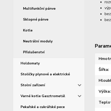
roz
výp
Multifunkční pánve
bez
Sklopné pánve
bez
Kotle
Neutrální moduly
Param
Příslušenství
Hmotn
Holdomaty
Šířka
Stoličky plynové a elektrické
Hloub
Stolní zařízení
Výška
Varné kotle Gasztrometál
Teplo
Pekařské a cukrářské pece