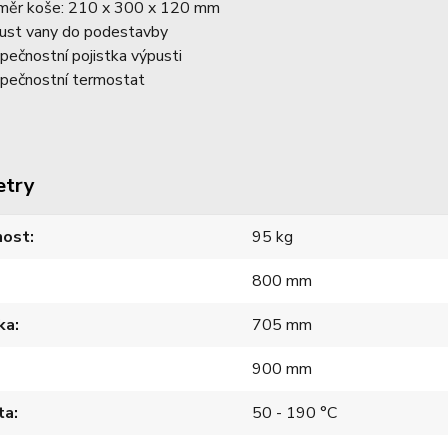
měr koše: 210 x 300 x 120 mm
ust vany do podestavby
pečnostní pojistka výpusti
pečnostní termostat
etry
ost
95 kg
800 mm
ka
705 mm
900 mm
ta
50 - 190 °C