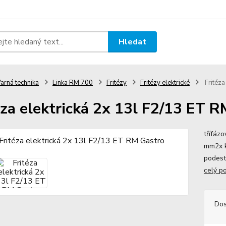
Hledat
arná technika
Linka RM 700
Fritézy
Fritézy elektrické
Fritéza
éza elektrická 2x 13l F2/13 ET 
třífáz
mm2x k
podest
celý p
Dos