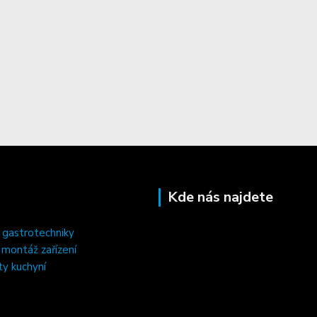
Kde nás najdete
 gastrotechniky
, montáž zařízení
ty kuchyní