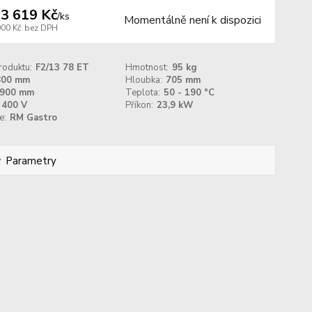
3 619 Kč
/
ks
Momentálně není k dispozici
900 Kč
bez DPH
roduktu:
F2/13 78 ET
Hmotnost:
95 kg
800 mm
Hloubka:
705 mm
900 mm
Teplota:
50 - 190 °C
400 V
Příkon:
23,9 kW
e:
RM Gastro
Parametry