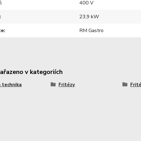
í
400 V
23,9 kW
ce
RM Gastro
zařazeno v kategoriích
 technika
Fritézy
Frit