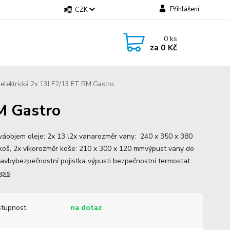
Přihlášení
CZK
0
ks
za
0 Kč
 elektrická 2x 13l F2/13 ET RM Gastro
RM Gastro
ováobjem oleje: 2x 13 l2x vanarozměr vany: 240 x 350 x 380
oš, 2x víkorozměr koše: 210 x 300 x 120 mmvýpust vany do
avbybezpečnostní pojistka výpusti bezpečnostní termostat
opis
tupnost
na dotaz