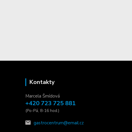
Kontakty
Marcela Šmídová
+420 723 725 881
(Po-Pá, 8-16 hod.)
gastrocentrum@email.cz