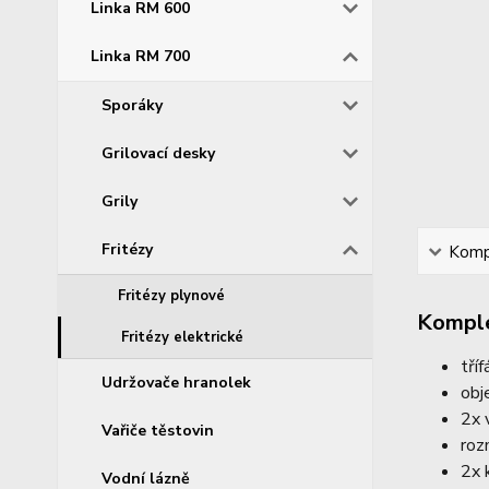
Linka RM 600
Linka RM 700
Sporáky
Grilovací desky
Grily
Fritézy
Kompl
Fritézy plynové
Komple
Fritézy elektrické
tří
Udržovače hranolek
obj
2x 
Vařiče těstovin
roz
2x 
Vodní lázně