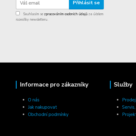
Přihlásit se
Souhlasím se
zpracováním osobních údajů
za účelem
rozesílky newsletteru.
Informace pro zákazníky
Služby
O nás
Prodej
Jak nakupovat
Servis
Obchodní podmínky
Projek