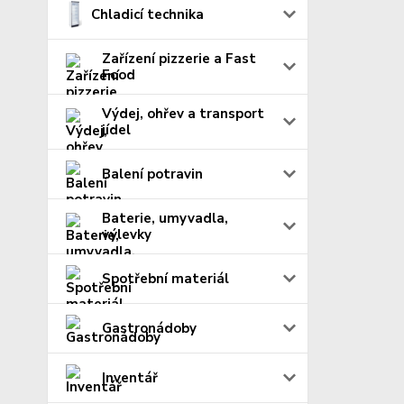
Chladicí technika
Zařízení pizzerie a Fast
Food
Výdej, ohřev a transport
jídel
Balení potravin
Baterie, umyvadla,
výlevky
Spotřební materiál
Gastronádoby
Inventář