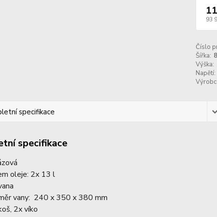
11
93 
Číslo p
Šířka:
Výška:
Napětí:
Výrobc
etní specifikace
tní specifikace
fázová
em oleje: 2x 13 l
vana
měr vany: 240 x 350 x 380 mm
koš, 2x víko