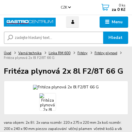
0
ks
CZK
za
0 Kč
Menu
Hledat
Úvod
Varná technika
Linka RM 600
Fritézy
Fritézy plynové
Fritéza plynová 2x 8l F2/8T 66 G
Fritéza plynová 2x 8l F2/8T 66 G
vana objem: 2x 8 l 2x vana rozměr: 220 x 275 x 220 mm 2x koš rozměr:
200 x 240 x 90 mm piezzo zapalování věčný plamen včetně košů a vík