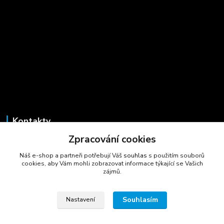
Kontakty
Zpracování cookies
Marcela Šmídová
+420 723 725 881
Náš e-shop a partneři potřebují Váš
souhlas
s použitím souborů
(Po-Pá, 8-16 hod.)
cookies, aby Vám mohli zobrazovat informace týkající se Vašich
zájmů.
gastrocentrum@email.cz
Souhlasím
Nastavení