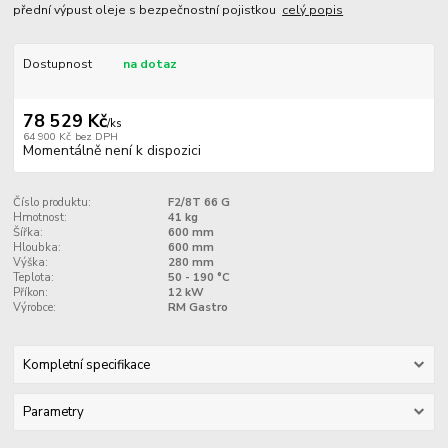
přední výpust oleje s bezpečnostní pojistkou
celý popis
Dostupnost
na dotaz
78 529 Kč
/
ks
64 900 Kč
bez DPH
Momentálně není k dispozici
Číslo produktu:
F2/8T 66 G
Hmotnost:
41 kg
Šířka:
600 mm
Hloubka:
600 mm
Výška:
280 mm
Teplota:
50 - 190 °C
Příkon:
12 kW
Výrobce:
RM Gastro
Kompletní specifikace
Parametry