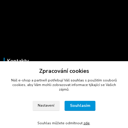
Kontakty
Zpracování cookies
Marcela Šmídová
+420 723 725 881
Náš e-shop a partneři potřebují Váš
souhlas
s použitím souborů
(Po-Pá, 8-16 hod.)
cookies, aby Vám mohli zobrazovat informace týkající se Vašich
zájmů.
gastrocentrum@email.cz
Souhlasím
Nastavení
Souhlas můžete odmítnout
zde
.