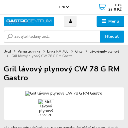
0
ks
CZK
za
0 Kč
Menu
Hledat
Úvod
Varná technika
Linka RM 700
Grily
Lávové grily plynové
Gril lávový plynový CW 78 G RM Gastro
Gril lávový plynový CW 78 G RM
Gastro
zásuvka na odpadní tekutiny piezzo zapalování věčný plamen lávové