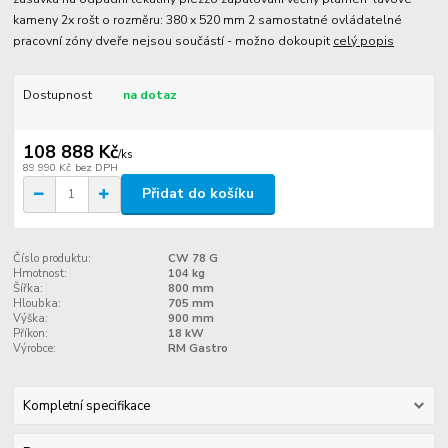
kameny 2x rošt o rozměru: 380 x 520 mm 2 samostatné ovládatelné
pracovní zóny dveře nejsou součástí - možno dokoupit
celý popis
Dostupnost
na dotaz
108 888 Kč
/
ks
89 990 Kč
bez DPH
Přidat do košíku
Číslo produktu:
CW 78 G
Hmotnost:
104 kg
Šířka:
800 mm
Hloubka:
705 mm
Výška:
900 mm
Příkon:
18 kW
Výrobce:
RM Gastro
Kompletní specifikace