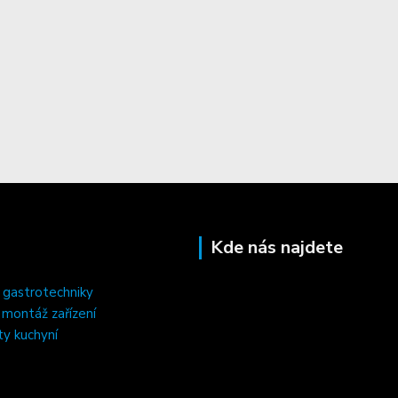
Kde nás najdete
 gastrotechniky
, montáž zařízení
ty kuchyní