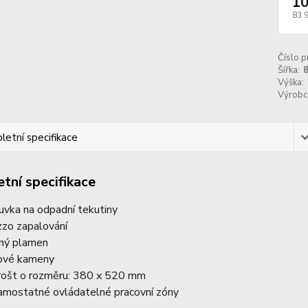
10
83 
Číslo p
Šířka:
Výška:
Výrobc
etní specifikace
tní specifikace
uvka na odpadní tekutiny
zzo zapalování
ný plamen
ové kameny
rošt o rozměru: 380 x 520 mm
amostatné ovládatelné pracovní zóny