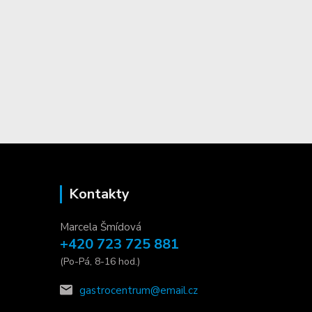
Kontakty
Marcela Šmídová
+420 723 725 881
(Po-Pá, 8-16 hod.)
gastrocentrum@email.cz