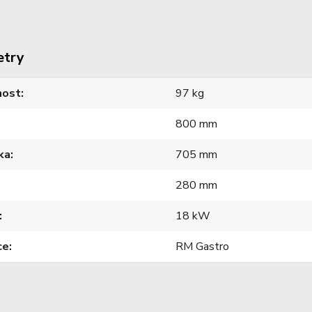
etry
ost
97 kg
800 mm
ka
705 mm
280 mm
18 kW
ce
RM Gastro