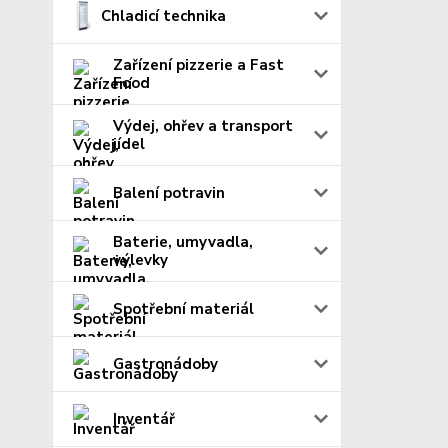
Chladicí technika
Zařízení pizzerie a Fast
Food
Výdej, ohřev a transport
jídel
Balení potravin
Baterie, umyvadla,
výlevky
Spotřební materiál
Gastronádoby
Inventář