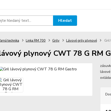
Hledat
arná technika
Linka RM 700
Grily
Lávové grily plynové
Gril
 lávový plynový CWT 78 G RM G
zásuvk
lávové
ovláda
Dos