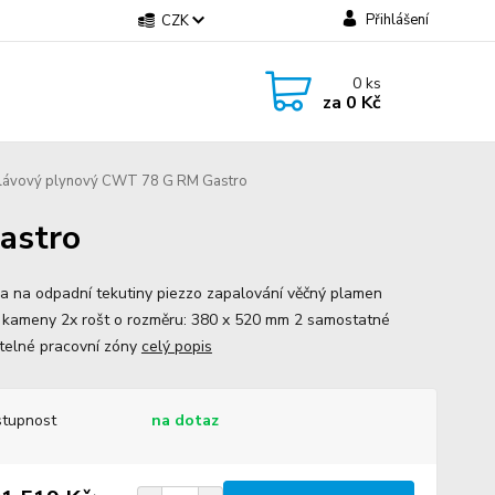
Přihlášení
CZK
0
ks
za
0 Kč
 lávový plynový CWT 78 G RM Gastro
astro
a na odpadní tekutiny piezzo zapalování věčný plamen
 kameny 2x rošt o rozměru: 380 x 520 mm 2 samostatné
telné pracovní zóny
celý popis
tupnost
na dotaz