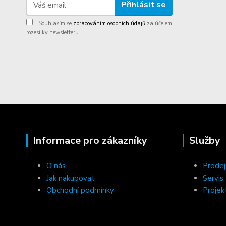
Přihlásit se
Souhlasím se
zpracováním osobních údajů
za účelem
rozesílky newsletteru.
Informace pro zákazníky
Služby
O nás
Prodej
Jak nakupovat
Servis
Obchodní podmínky
Projek