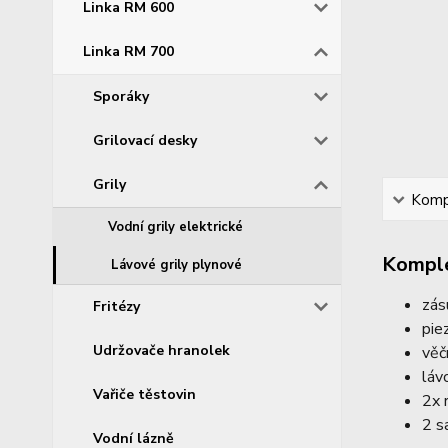
Linka RM 600
Linka RM 700
Sporáky
Grilovací desky
Grily
Kompl
Vodní grily elektrické
Komple
Lávové grily plynové
zás
Fritézy
pie
Udržovače hranolek
věč
láv
Vařiče těstovin
2x 
2 s
Vodní lázně