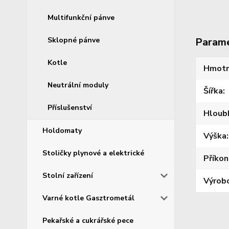
Multifunkční pánve
Sklopné pánve
Param
Kotle
Hmotn
Neutrální moduly
Šířka
Příslušenství
Hloub
Holdomaty
Výška
Stoličky plynové a elektrické
Příkon
Stolní zařízení
Výrob
Varné kotle Gasztrometál
Pekařské a cukrářské pece