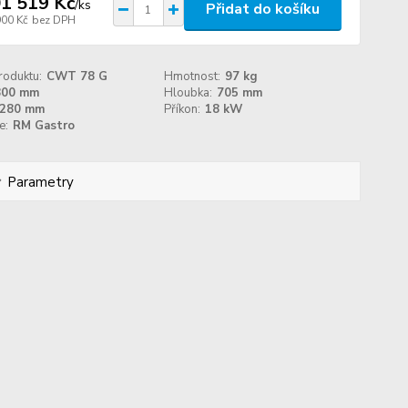
1 519 Kč
/
ks
Přidat do košíku
900 Kč
bez DPH
roduktu:
CWT 78 G
Hmotnost:
97 kg
800 mm
Hloubka:
705 mm
280 mm
Příkon:
18 kW
e:
RM Gastro
Parametry