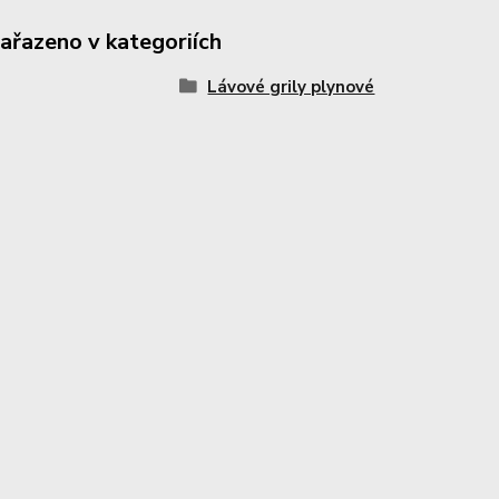
zařazeno v kategoriích
Lávové grily plynové