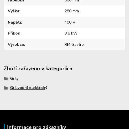
Hloubka
600 mm
Výška
280 mm
Napětí
400 V
Příkon
9,6 kW
Výrobce
RM Gastro
Zboží zařazeno v kategoriích
Grily
Gril vodní elektrický
Informace pro zákazníky