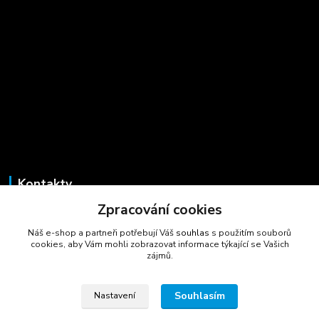
Kontakty
Zpracování cookies
Marcela Šmídová
+420 723 725 881
Náš e-shop a partneři potřebují Váš
souhlas
s použitím souborů
(Po-Pá, 8-16 hod.)
cookies, aby Vám mohli zobrazovat informace týkající se Vašich
zájmů.
gastrocentrum@email.cz
Souhlasím
Nastavení