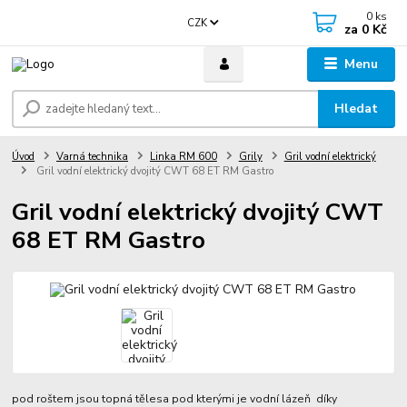
0
ks
CZK
za
0 Kč
Menu
Hledat
Úvod
Varná technika
Linka RM 600
Grily
Gril vodní elektrický
Gril vodní elektrický dvojitý CWT 68 ET RM Gastro
Gril vodní elektrický dvojitý CWT
68 ET RM Gastro
pod roštem jsou topná tělesa pod kterými je vodní lázeň díky