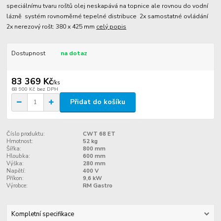
speciálnímu tvaru roštů olej neskapává na topnice ale rovnou do vodní
lázně systém rovnoměrné tepelné distribuce 2x samostatné ovládání
2x nerezový rošt: 380 x 425 mm
celý popis
Dostupnost
na dotaz
83 369 Kč
/
ks
68 900 Kč
bez DPH
Přidat do košíku
Číslo produktu:
CWT 68 ET
Hmotnost:
52 kg
Šířka:
800 mm
Hloubka:
600 mm
Výška:
280 mm
Napětí:
400 V
Příkon:
9,6 kW
Výrobce:
RM Gastro
Kompletní specifikace