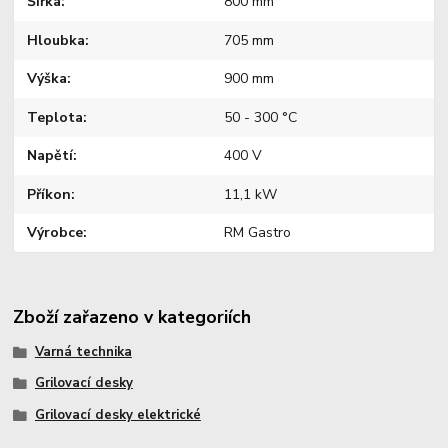
Šířka
800 mm
Hloubka
705 mm
Výška
900 mm
Teplota
50 - 300 °C
Napětí
400 V
Příkon
11,1 kW
Výrobce
RM Gastro
Zboží zařazeno v kategoriích
Varná technika
Grilovací desky
Grilovací desky elektrické