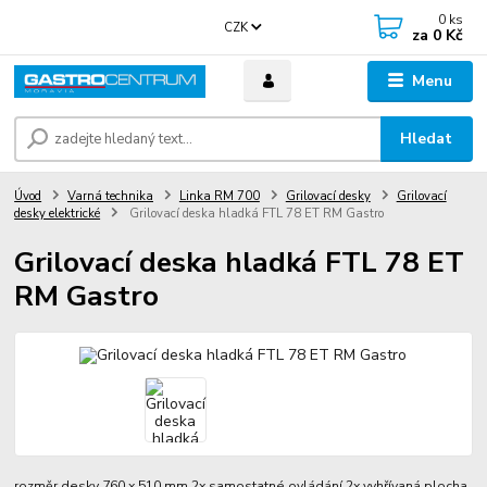
0
ks
CZK
za
0 Kč
Menu
Hledat
Úvod
Varná technika
Linka RM 700
Grilovací desky
Grilovací
desky elektrické
Grilovací deska hladká FTL 78 ET RM Gastro
Grilovací deska hladká FTL 78 ET
RM Gastro
rozměr desky 760 x 510 mm 2x samostatné ovládání 2x vyhřívaná plocha