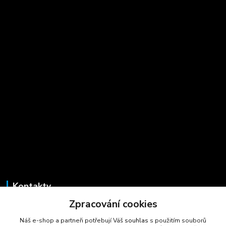
Kontakty
Zpracování cookies
Marcela Šmídová
+420 723 725 881
Náš e-shop a partneři potřebují Váš
souhlas
s použitím souborů