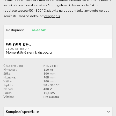
vrchní pracovní deska o síle 2,5 mm grilovací deska o síle 14 mm
regulace teploty 50 - 300 °C zásuvka na odpadní tekutiny dveře nejsou
součástí - možno dokoupit
celý popis
Dostupnost
na dotaz
99 099 Kč
/
ks
81 900 Kč
bez DPH
Momentálně není k dispozici
Číslo produktu:
FTL 78 ET
Hmotnost:
110 kg
Šířka:
800 mm
Hloubka:
705 mm
Výška:
900 mm
Teplota:
50 - 300 °C
Napětí:
400 V
Příkon:
11,1 kW
Výrobce:
RM Gastro
Kompletní specifikace