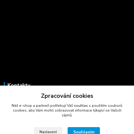
Kontakty
Zpracování cookies
Marcela Šmídová
+420 723 725 881
Náš e-shop a partneři potřebují Váš
souhlas
s použitím souborů
(Po-Pá, 8-16 hod.)
cookies, aby Vám mohli zobrazovat informace týkající se Vašich
zájmů.
gastrocentrum@email.cz
Souhlasím
Nastavení