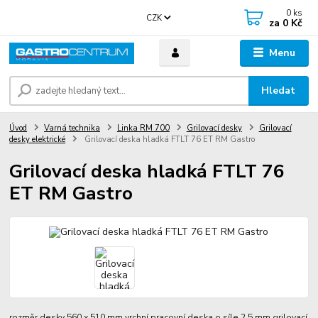
0
ks
CZK
za
0 Kč
Menu
Hledat
Úvod
Varná technika
Linka RM 700
Grilovací desky
Grilovací
desky elektrické
Grilovací deska hladká FTLT 76 ET RM Gastro
Grilovací deska hladká FTLT 76
ET RM Gastro
rozměr desky 560 x 510 mm vrchní pracovní deska o síle 2,5 mm grilovací