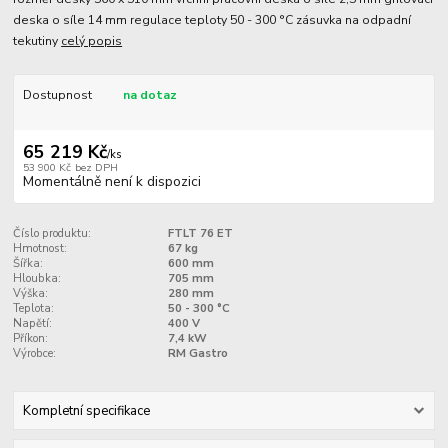
deska o síle 14 mm regulace teploty 50 - 300 °C zásuvka na odpadní
tekutiny
celý popis
Dostupnost
na dotaz
65 219 Kč
/
ks
53 900 Kč
bez DPH
Momentálně není k dispozici
Číslo produktu:
FTLT 76 ET
Hmotnost:
67 kg
Šířka:
600 mm
Hloubka:
705 mm
Výška:
280 mm
Teplota:
50 - 300 °C
Napětí:
400 V
Příkon:
7,4 kW
Výrobce:
RM Gastro
Kompletní specifikace