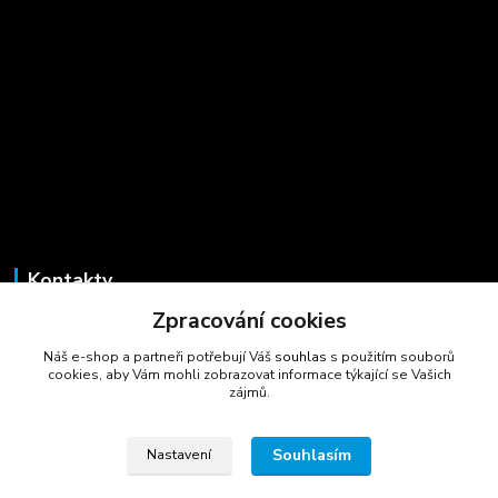
Kontakty
Zpracování cookies
Marcela Šmídová
+420 723 725 881
Náš e-shop a partneři potřebují Váš
souhlas
s použitím souborů
(Po-Pá, 8-16 hod.)
cookies, aby Vám mohli zobrazovat informace týkající se Vašich
zájmů.
gastrocentrum@email.cz
Souhlasím
Nastavení