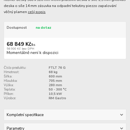
deska o síle 14 mm zásuvka na odpadní tekutiny piezzo zapalování
věčný plamen
celý popis
Dostupnost
na dotaz
68 849 Kč
/
ks
56 900 Kč
bez DPH
Momentálně není k dispozici
Číslo produktu:
FTLT 76 G
Hmotnost:
68 kg
Šířka:
600 mm
Hloubka:
705 mm
Výška:
280 mm
Teplota:
50 - 300 °C
Příkon:
10,5 kW
Výrobce:
RM Gastro
Kompletní specifikace
Parametry