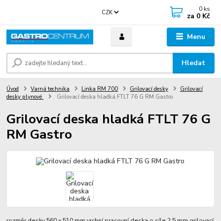
0
ks
CZK
za
0 Kč
Menu
Hledat
Úvod
Varná technika
Linka RM 700
Grilovací desky
Grilovací
desky plynové
Grilovací deska hladká FTLT 76 G RM Gastro
Grilovací deska hladká FTLT 76 G
RM Gastro
rozměr desky 560 x 510 mm vrchní pracovní deska o síle 2,5 mm grilovací