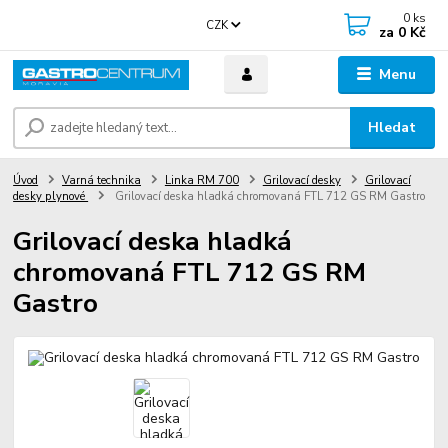
0
ks
CZK
za
0 Kč
Menu
Hledat
Úvod
Varná technika
Linka RM 700
Grilovací desky
Grilovací
desky plynové
Grilovací deska hladká chromovaná FTL 712 GS RM Gastro
Grilovací deska hladká
chromovaná FTL 712 GS RM
Gastro