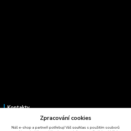
Kontakty
Zpracování cookies
Marcela Šmídová
+420 723 725 881
Náš e-shop a partneři potřebují Váš
souhlas
s použitím souborů