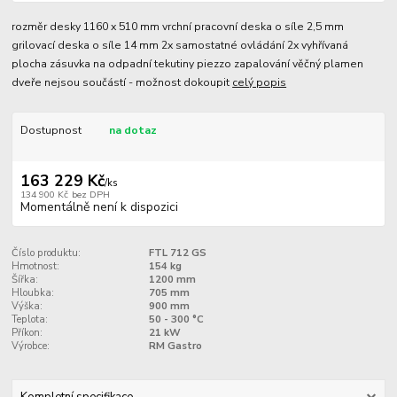
rozměr desky 1160 x 510 mm vrchní pracovní deska o síle 2,5 mm
grilovací deska o síle 14 mm 2x samostatné ovládání 2x vyhřívaná
plocha zásuvka na odpadní tekutiny piezzo zapalování věčný plamen
dveře nejsou součástí - možnost dokoupit
celý popis
Dostupnost
na dotaz
163 229 Kč
/
ks
134 900 Kč
bez DPH
Momentálně není k dispozici
Číslo produktu:
FTL 712 GS
Hmotnost:
154 kg
Šířka:
1200 mm
Hloubka:
705 mm
Výška:
900 mm
Teplota:
50 - 300 °C
Příkon:
21 kW
Výrobce:
RM Gastro