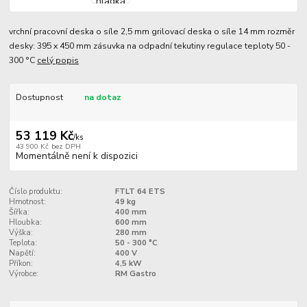
vrchní pracovní deska o síle 2,5 mm grilovací deska o síle 14 mm rozměr
desky: 395 x 450 mm zásuvka na odpadní tekutiny regulace teploty 50 -
300 °C
celý popis
Dostupnost
na dotaz
53 119 Kč
/
ks
43 900 Kč
bez DPH
Momentálně není k dispozici
Číslo produktu:
FTLT 64 ETS
Hmotnost:
49 kg
Šířka:
400 mm
Hloubka:
600 mm
Výška:
280 mm
Teplota:
50 - 300 °C
Napětí:
400 V
Příkon:
4,5 kW
Výrobce:
RM Gastro