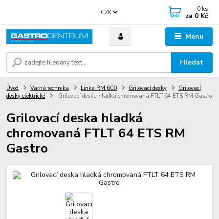
0
ks
CZK
za
0 Kč
Menu
Hledat
Úvod
Varná technika
Linka RM 600
Grilovací desky
Grilovací
desky elektrické
Grilovací deska hladká chromovaná FTLT 64 ETS RM Gastro
Grilovací deska hladká
chromovaná FTLT 64 ETS RM
Gastro