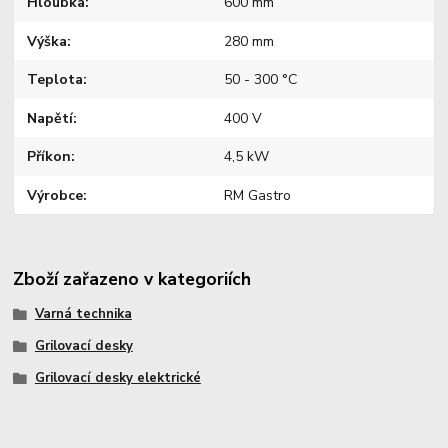
Hloubka
600 mm
Výška
280 mm
Teplota
50 - 300 °C
Napětí
400 V
Příkon
4,5 kW
Výrobce
RM Gastro
Zboží zařazeno v kategoriích
Varná technika
Grilovací desky
Grilovací desky elektrické