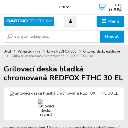
0
ks
CZK
za
0 Kč
Menu
Hledat
Úvod
Varná technika
Linka REDFOX 600
Grilovací desky elektrické
Grilovací deska hladká chromovaná REDFOX FTHC 30 EL
Grilovací deska hladká
chromovaná REDFOX FTHC 30 EL
celonerezové provedení 10 mm silná ocelová deska vynikající vedení