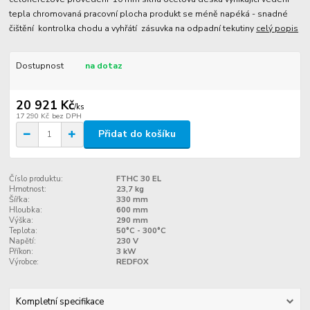
tepla chromovaná pracovní plocha produkt se méně napéká - snadné
čištění kontrolka chodu a vyhřátí zásuvka na odpadní tekutiny
celý popis
Dostupnost
na dotaz
20 921 Kč
/
ks
17 290 Kč
bez DPH
Přidat do košíku
Číslo produktu:
FTHC 30 EL
Hmotnost:
23,7 kg
Šířka:
330 mm
Hloubka:
600 mm
Výška:
290 mm
Teplota:
50°C - 300°C
Napětí:
230 V
Příkon:
3 kW
Výrobce:
REDFOX
Kompletní specifikace