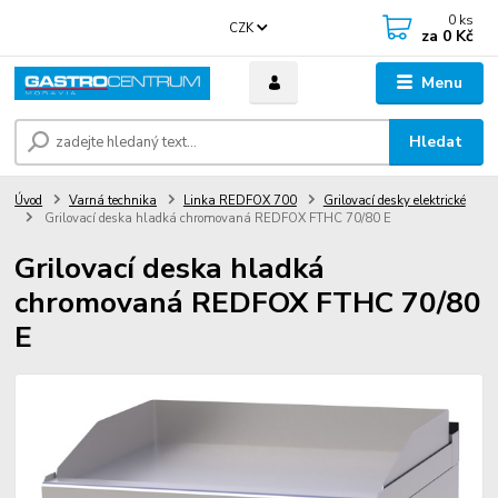
0
ks
CZK
za
0 Kč
Menu
Hledat
Úvod
Varná technika
Linka REDFOX 700
Grilovací desky elektrické
Grilovací deska hladká chromovaná REDFOX FTHC 70/80 E
Grilovací deska hladká
chromovaná REDFOX FTHC 70/80
E