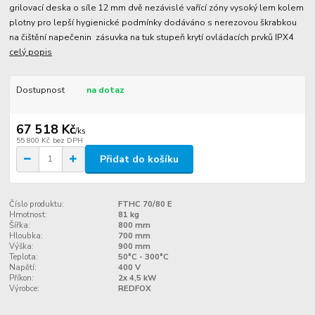
grilovací deska o síle 12 mm dvě nezávislé vařící zóny vysoký lem kolem
plotny pro lepší hygienické podmínky dodáváno s nerezovou škrabkou
na čištění napečenin zásuvka na tuk stupeň krytí ovládacích prvků IPX4
celý popis
Dostupnost
na dotaz
67 518 Kč
/
ks
55 800 Kč
bez DPH
Přidat do košíku
Číslo produktu:
FTHC 70/80 E
Hmotnost:
81 kg
Šířka:
800 mm
Hloubka:
700 mm
Výška:
900 mm
Teplota:
50°C - 300°C
Napětí:
400 V
Příkon:
2x 4,5 kW
Výrobce:
REDFOX