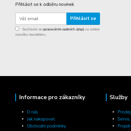
Přihlásit se k odběru novinek
Přihlásit se
Souhlasím se
zpracováním osobních údajů
za účelem
rozesílky newsletteru.
Informace pro zákazníky
Služby
O nás
Prodej
Jak nakupovat
Servis
Obchodní podmínky
Projek