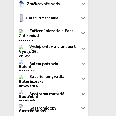
Změkčovače vody
Chladicí technika
Zařízení pizzerie a Fast
Food
Výdej, ohřev a transport
jídel
Balení potravin
Baterie, umyvadla,
výlevky
Spotřební materiál
Gastronádoby