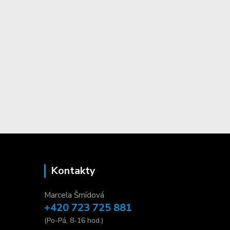
Kontakty
Marcela Šmídová
+420 723 725 881
(Po-Pá, 8-16 hod.)