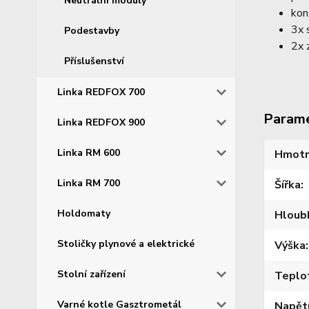
Neutrální moduly
kon
3x 
Podestavby
2x 
Příslušenství
Linka REDFOX 700
Param
Linka REDFOX 900
Linka RM 600
Hmotn
Linka RM 700
Šířka
Holdomaty
Hloub
Stoličky plynové a elektrické
Výška
Stolní zařízení
Teplo
Varné kotle Gasztrometál
Napět