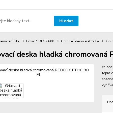
Hledat
arná technika
Linka REDFOX 600
Grilovací desky elektrické
Gril
ovací deska hladká chromovan
celone
tepla 
snadné
vyhřív
Dos