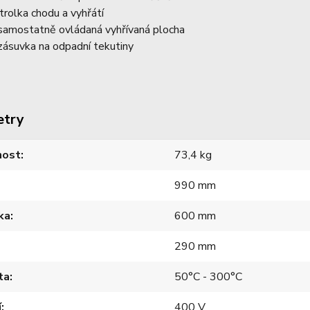
trolka chodu a vyhřátí
samostatně ovládaná vyhřívaná plocha
zásuvka na odpadní tekutiny
etry
ost
73,4 kg
990 mm
ka
600 mm
290 mm
ta
50°C - 300°C
í
400 V