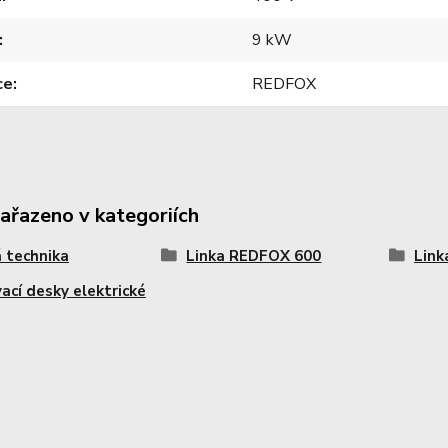
9 kW
ce
REDFOX
zařazeno v kategoriích
 technika
Linka REDFOX 600
Link
vací desky elektrické