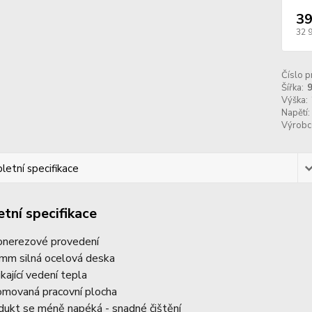
39
32 
Číslo p
Šířka:
Výška:
Napětí:
Výrobc
etní specifikace
tní specifikace
onerezové provedení
mm silná ocelová deska
ikající vedení tepla
omovaná pracovní plocha
dukt se méně napéká - snadné čištění