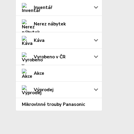
Inventář
Nerez nábytek
Káva
Vyrobeno v ČR
Akce
Výprodej
Mikrovlnné trouby Panasonic