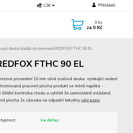
Přihlášení
CZK
0
ks
za
0 Kč
ovací deska hladká chromovaná REDFOX FTHC 90 EL
á REDFOX FTHC 90 EL
rezové provedení 10 mm silná ocelová deska vynikající vedení
chromovaná pracovní plocha produkt se méně napéká -
 čištění kontrolka chodu a vyhřátí 3x samostatně ovládaná
aná plocha 2x zásuvka na odpadní tekutiny
celý popis
tupnost
na dotaz