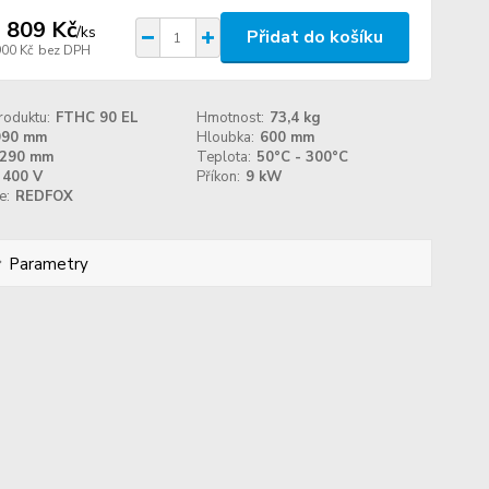
 809 Kč
/
ks
Přidat do košíku
900 Kč
bez DPH
roduktu:
FTHC 90 EL
Hmotnost:
73,4 kg
990 mm
Hloubka:
600 mm
290 mm
Teplota:
50°C - 300°C
400 V
Příkon:
9 kW
e:
REDFOX
Parametry