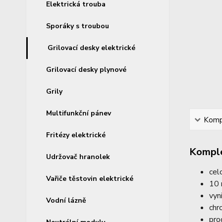
Elektrická trouba
Sporáky s troubou
Grilovací desky elektrické
Grilovací desky plynové
Grily
Multifunkční pánev
Kompl
Fritézy elektrické
Komple
Udržovač hranolek
cel
Vařiče těstovin elektrické
10 
vyn
Vodní lázně
chr
pro