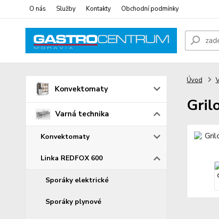
O nás
Služby
Kontakty
Obchodní podmínky
Úvod
V
Konvektomaty
Gril
Varná technika
Konvektomaty
Linka REDFOX 600
Sporáky elektrické
Sporáky plynové