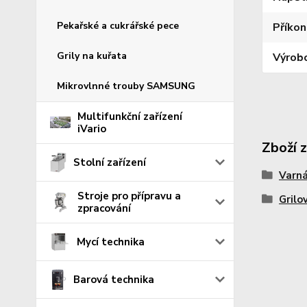
Pekařské a cukrářské pece
Příkon
Grily na kuřata
Výrob
Mikrovlnné trouby SAMSUNG
Multifunkční zařízení
iVario
Zboží 
Stolní zařízení
Varná
Stroje pro přípravu a
Grilo
zpracování
Mycí technika
Barová technika