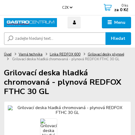
0
ks
CZK
za
0 Kč
Menu
Hledat
Úvod
Varná technika
Linka REDFOX 600
Grilovací desky plynové
Grilovací deska hladká chromovaná - plynová REDFOX FTHC 30 GL
Grilovací deska hladká
chromovaná - plynová REDFOX
FTHC 30 GL