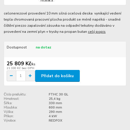
celonerezové provedení 10 mm silná ocelová deska vynikající vedení
tepla chromovaná pracovní plocha produkt se méně napéká - snadné
čištění piezzo zapalování zásuvka na odpadní tekutiny dodáváno v
provedení na zemní plyn + trysky na propan butan
celý popis
Dostupnost
na dotaz
25 809 Kč
/
ks
21 330 Kč
bez DPH
Přidat do košíku
Číslo produktu:
FTHC 30 GL
Hmotnost:
25,4 kg
Šířka:
330 mm
Hloubka:
600 mm
Výška:
290 mm
Příkon:
4 kW
Výrobce:
REDFOX