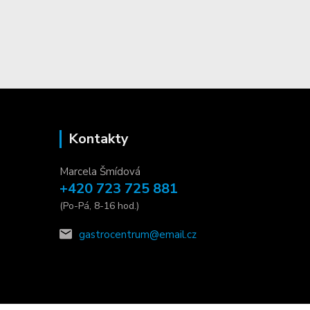
Kontakty
Marcela Šmídová
+420 723 725 881
(Po-Pá, 8-16 hod.)
gastrocentrum@email.cz