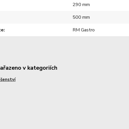
290 mm
500 mm
ce
RM Gastro
zařazeno v kategoriích
ušenství