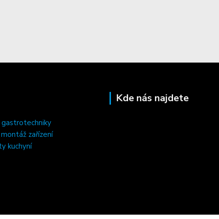
Kde nás najdete
 gastrotechniky
, montáž zařízení
ty kuchyní