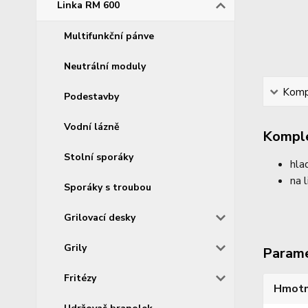
Linka RM 600
Multifunkční pánve
Neutrální moduly
Kompl
Podestavby
Vodní lázně
Komple
Stolní sporáky
hla
na 
Sporáky s troubou
Grilovací desky
Grily
Param
Fritézy
Hmotn