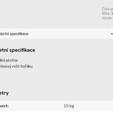
Číslo p
Šířka:
Výrobc
etní specifikace
tní specifikace
dká plotna
litinový rošt hořáku
etry
ost
15 kg