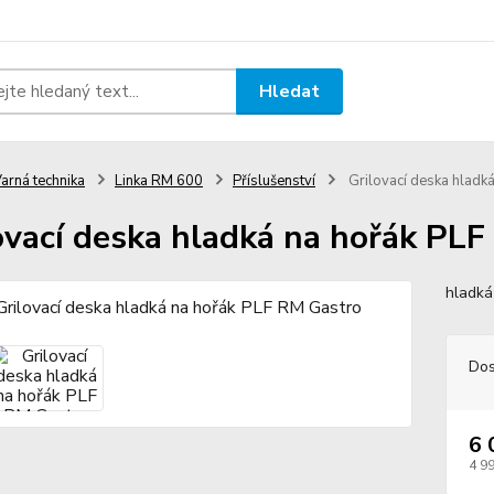
Hledat
arná technika
Linka RM 600
Příslušenství
Grilovací deska hladk
ovací deska hladká na hořák PL
hladká
Dos
6 
4 9