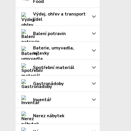
Food
Výdej, ohřev a transport
jídel
Balení potravin
Baterie, umyvadla,
výlevky
Spotřební materiál
Gastronádoby
Inventář
Nerez nábytek