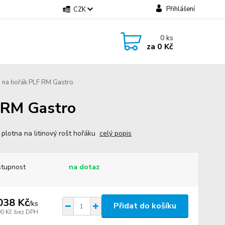
Přihlášení
CZK
0
ks
za
0 Kč
á na hořák PLF RM Gastro
F RM Gastro
 plotna na litinový rošt hořáku
celý popis
tupnost
na dotaz
038 Kč
/
ks
Přidat do košíku
90 Kč
bez DPH