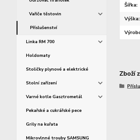
Udržovač hranolek
Šířka
Vařiče těstovin
Výška
Příslušenství
Výrob
Linka RM 700
Holdomaty
Stoličky plynové a elektrické
Zboží 
Stolní zařízení
Přísl
Varné kotle Gasztrometál
Pekařské a cukrářské pece
Grily na kuřata
Mikrovlnné trouby SAMSUNG