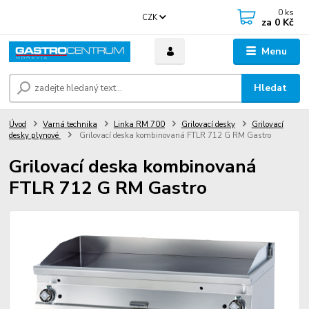
0
ks
CZK
za
0 Kč
Menu
Hledat
Úvod
Varná technika
Linka RM 700
Grilovací desky
Grilovací
desky plynové
Grilovací deska kombinovaná FTLR 712 G RM Gastro
Grilovací deska kombinovaná
FTLR 712 G RM Gastro