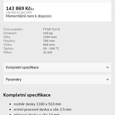
143 869 Kč
/
ks
118 900 Kč
bez DPH
Momentálně není k dispozici
Číslo produktu:
FTLR 712 G
Hmotnost:
154 kg
Šířka:
1200 mm
Hloubka:
705 mm
Výška:
900 mm
Teplota:
50 - 300 °C
Příkon:
21 kW
Kompletní specifikace
Parametry
Kompletní specifikace
rozměr desky 1160 x 510 mm
vrchní pracovní deska o síle 2,5 mm
grilovací deska o síle 14 mm