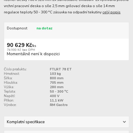
vrchní pracovní deska o síle 2,5 mm grilovací deska o síle 14 mm
regulace teploty 50 - 300 °C zásuvka na odpadní tekutiny
celý popis
Dostupnost
na dotaz
90 629 Kč
/
ks
74 900 Kč
bez DPH
Momentálně není k dispozici
Číslo produktu:
FTLRT 78 ET
Hmotnost:
103 kg
Šířka:
800 mm
Hloubka:
705 mm
Výška:
280 mm
Teplota:
50 - 300 °C
Napětí:
400 V
Příkon:
11,1 kW
Výrobce:
RM Gastro
Kompletní specifikace