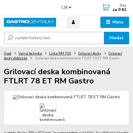
0
ks
CZK
za
0 Kč
Menu
Hledat
Úvod
Varná technika
Linka RM 700
Grilovací desky
Grilovací
desky elektrické
Grilovací deska kombinovaná FTLRT 78 ET RM Gastro
Grilovací deska kombinovaná
FTLRT 78 ET RM Gastro
rozměr desky 760 x 510 mm 2x samostatné ovládání 2x vyhřívaná plocha