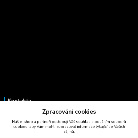
Kontakty
Zpracování cookies
Marcela Šmídová
+420 723 725 881
Náš e-shop a partneři potřebují Váš
souhlas
s použitím souborů
(Po-Pá, 8-16 hod.)
cookies, aby Vám mohli zobrazovat informace týkající se Vašich
zájmů.
gastrocentrum@email.cz