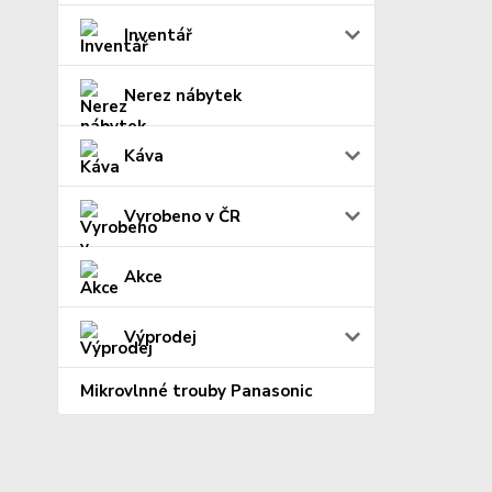
Inventář
Nerez nábytek
Káva
Vyrobeno v ČR
Akce
Výprodej
Mikrovlnné trouby Panasonic