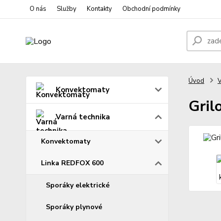
O nás
Služby
Kontakty
Obchodní podmínky
Úvod
V
Konvektomaty
Gril
Varná technika
Konvektomaty
Linka REDFOX 600
Sporáky elektrické
Sporáky plynové