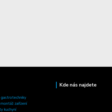
Kde nás najdete
 gastrotechniky
, montáž zařízení
ty kuchyní