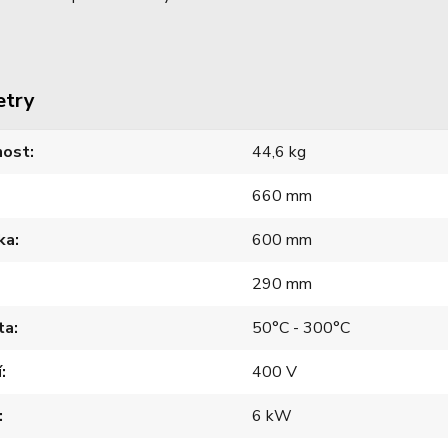
etry
ost
44,6 kg
660 mm
ka
600 mm
290 mm
ta
50°C - 300°C
í
400 V
6 kW