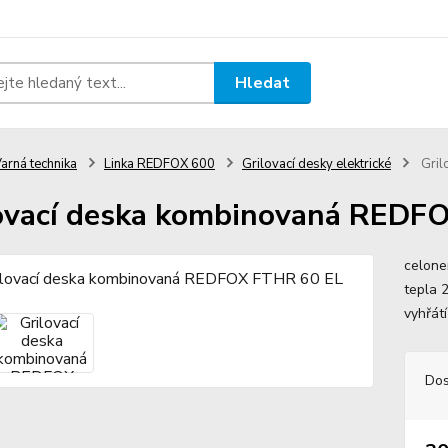
Hledat
arná technika
Linka REDFOX 600
Grilovací desky elektrické
Gril
ovací deska kombinovaná REDF
celone
tepla 
vyhřát
Dos