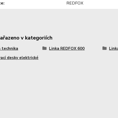
ce
REDFOX
zařazeno v kategoriích
 technika
Linka REDFOX 600
Link
vací desky elektrické