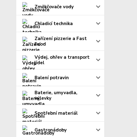
Změkčovače vody
Chladicí technika
Zařízení pizzerie a Fast
Food
Výdej, ohřev a transport
jídel
Balení potravin
Baterie, umyvadla,
výlevky
Spotřební materiál
Gastronádoby