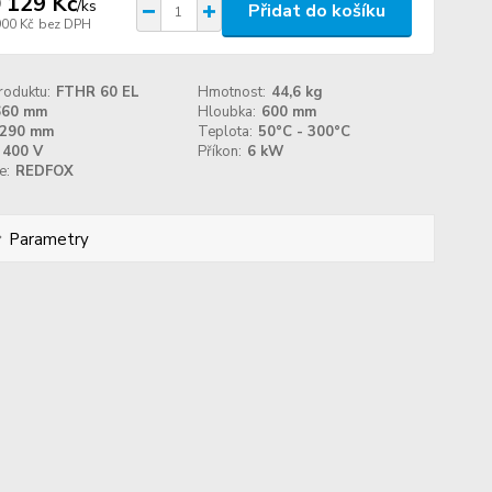
 129 Kč
/
ks
Přidat do košíku
900 Kč
bez DPH
roduktu:
FTHR 60 EL
Hmotnost:
44,6 kg
660 mm
Hloubka:
600 mm
290 mm
Teplota:
50°C - 300°C
400 V
Příkon:
6 kW
e:
REDFOX
Parametry