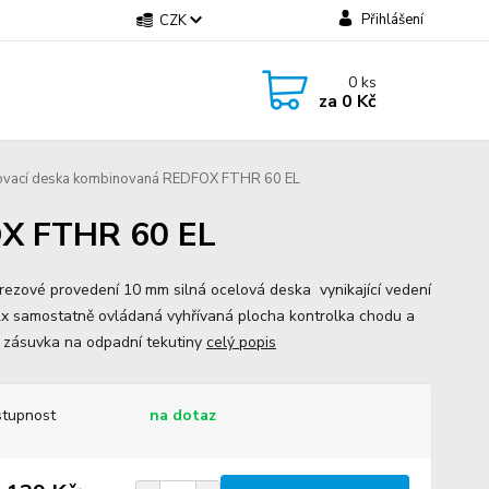
Přihlášení
CZK
0
ks
za
0 Kč
ovací deska kombinovaná REDFOX FTHR 60 EL
OX FTHR 60 EL
rezové provedení 10 mm silná ocelová deska vynikající vedení
2x samostatně ovládaná vyhřívaná plocha kontrolka chodu a
í zásuvka na odpadní tekutiny
celý popis
tupnost
na dotaz