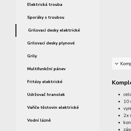
Elektrická trouba
Sporáky s troubou
Grilovací desky elektrické
Grilovací desky plynové
Grily
Kompl
Multifunkční pánev
Komple
Fritézy elektrické
cel
Udržovač hranolek
10 
Vařiče těstovin elektrické
vyn
2x 
Vodní lázně
kon
zás