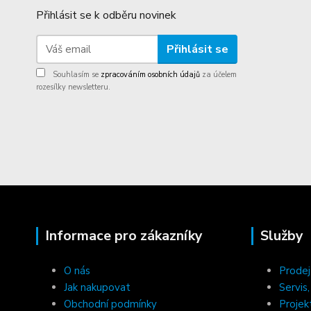
Přihlásit se k odběru novinek
Přihlásit se
Souhlasím se
zpracováním osobních údajů
za účelem
rozesílky newsletteru.
Informace pro zákazníky
Služby
O nás
Prodej
Jak nakupovat
Servis
Obchodní podmínky
Projek