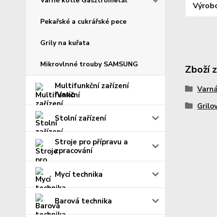
Varné kotle Gasztrometál
Výrob
Pekařské a cukrářské pece
Grily na kuřata
Mikrovlnné trouby SAMSUNG
Zboží 
Multifunkční zařízení
Varná
iVario
Grilo
Stolní zařízení
Stroje pro přípravu a
zpracování
Mycí technika
Barová technika