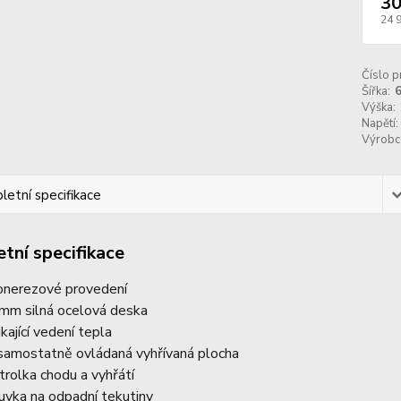
30
24 
Číslo p
Šířka:
Výška:
Napětí:
Výrobc
etní specifikace
tní specifikace
onerezové provedení
mm silná ocelová deska
ikající vedení tepla
samostatně ovládaná vyhřívaná plocha
trolka chodu a vyhřátí
uvka na odpadní tekutiny