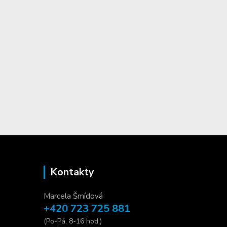
Kontakty
Marcela Šmídová
+420 723 725 881
(Po-Pá, 8-16 hod.)