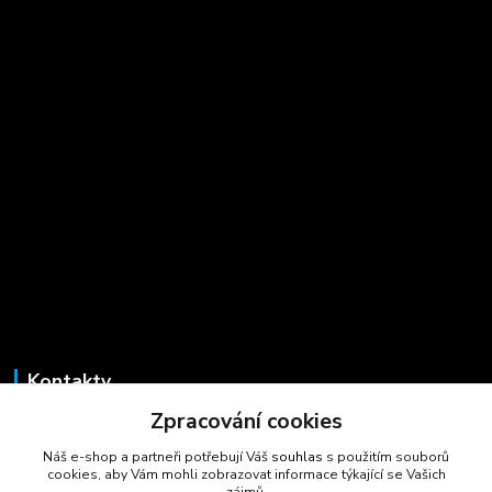
Kontakty
Zpracování cookies
Marcela Šmídová
+420 723 725 881
Náš e-shop a partneři potřebují Váš
souhlas
s použitím souborů
(Po-Pá, 8-16 hod.)
cookies, aby Vám mohli zobrazovat informace týkající se Vašich