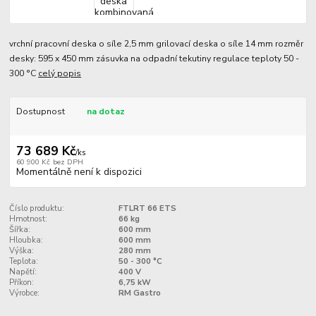
vrchní pracovní deska o síle 2,5 mm grilovací deska o síle 14 mm rozměr
desky: 595 x 450 mm zásuvka na odpadní tekutiny regulace teploty 50 -
300 °C
celý popis
Dostupnost
na dotaz
73 689 Kč
/
ks
60 900 Kč
bez DPH
Momentálně není k dispozici
Číslo produktu:
FTLRT 66 ETS
Hmotnost:
66 kg
Šířka:
600 mm
Hloubka:
600 mm
Výška:
280 mm
Teplota:
50 - 300 °C
Napětí:
400 V
Příkon:
6,75 kW
Výrobce:
RM Gastro