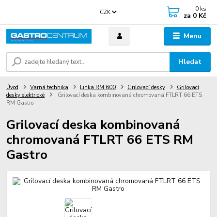
0
ks
CZK
za
0 Kč
Menu
Hledat
Úvod
Varná technika
Linka RM 600
Grilovací desky
Grilovací
desky elektrické
Grilovací deska kombinovaná chromovaná FTLRT 66 ETS
RM Gastro
Grilovací deska kombinovaná
chromovaná FTLRT 66 ETS RM
Gastro