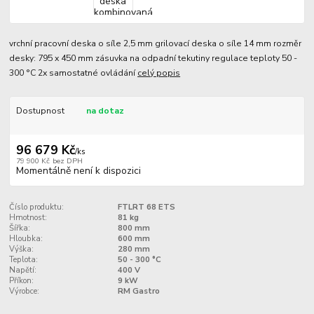
vrchní pracovní deska o síle 2,5 mm grilovací deska o síle 14 mm rozměr
desky: 795 x 450 mm zásuvka na odpadní tekutiny regulace teploty 50 -
300 °C 2x samostatné ovládání
celý popis
Dostupnost
na dotaz
96 679 Kč
/
ks
79 900 Kč
bez DPH
Momentálně není k dispozici
Číslo produktu:
FTLRT 68 ETS
Hmotnost:
81 kg
Šířka:
800 mm
Hloubka:
600 mm
Výška:
280 mm
Teplota:
50 - 300 °C
Napětí:
400 V
Příkon:
9 kW
Výrobce:
RM Gastro