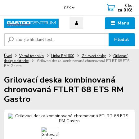
0
ks
CZK
za
0 Kč
Menu
Hledat
Úvod
Varná technika
Linka RM 600
Grilovací desky
Grilovací
desky elektrické
Grilovací deska kombinovaná chromovaná FTLRT 68 ETS
RM Gastro
Grilovací deska kombinovaná
chromovaná FTLRT 68 ETS RM
Gastro