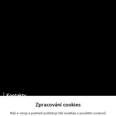
Kontakty
Zpracování cookies
Marcela Šmídová
+420 723 725 881
Náš e-shop a partneři potřebují Váš
souhlas
s použitím souborů