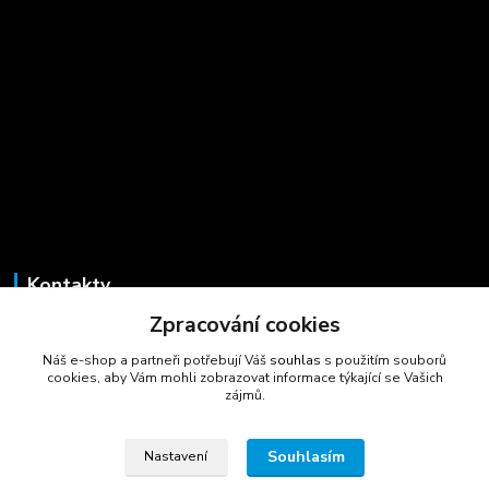
Kontakty
Zpracování cookies
Marcela Šmídová
+420 723 725 881
Náš e-shop a partneři potřebují Váš
souhlas
s použitím souborů
(Po-Pá, 8-16 hod.)
cookies, aby Vám mohli zobrazovat informace týkající se Vašich
zájmů.
gastrocentrum@email.cz
Souhlasím
Nastavení