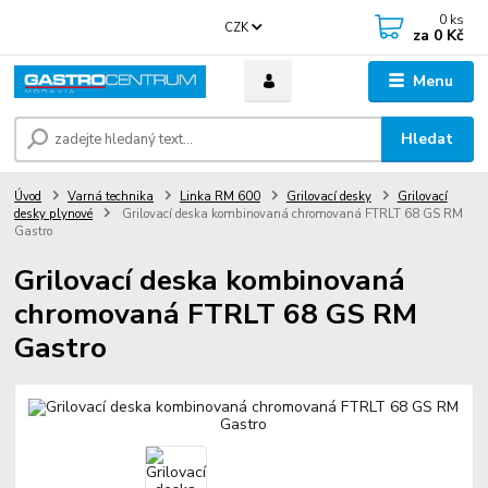
0
ks
CZK
za
0 Kč
Menu
Hledat
Úvod
Varná technika
Linka RM 600
Grilovací desky
Grilovací
desky plynové
Grilovací deska kombinovaná chromovaná FTRLT 68 GS RM
Gastro
Grilovací deska kombinovaná
chromovaná FTRLT 68 GS RM
Gastro