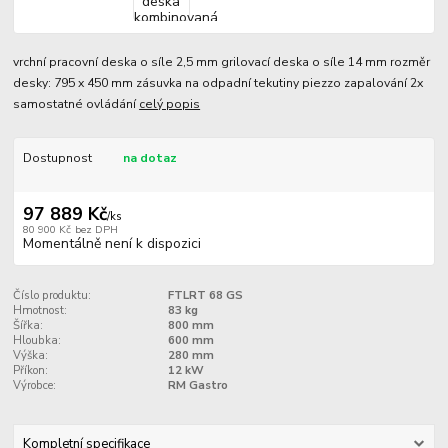
vrchní pracovní deska o síle 2,5 mm grilovací deska o síle 14 mm rozměr
desky: 795 x 450 mm zásuvka na odpadní tekutiny piezzo zapalování 2x
samostatné ovládání
celý popis
Dostupnost
na dotaz
97 889 Kč
/
ks
80 900 Kč
bez DPH
Momentálně není k dispozici
Číslo produktu:
FTLRT 68 GS
Hmotnost:
83 kg
Šířka:
800 mm
Hloubka:
600 mm
Výška:
280 mm
Příkon:
12 kW
Výrobce:
RM Gastro
Kompletní specifikace