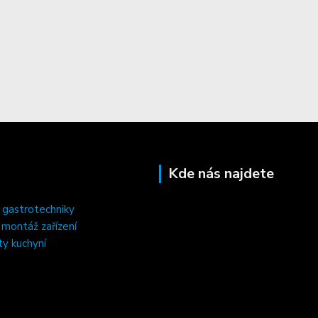
Kde nás najdete
 gastrotechniky
, montáž zařízení
ty kuchyní