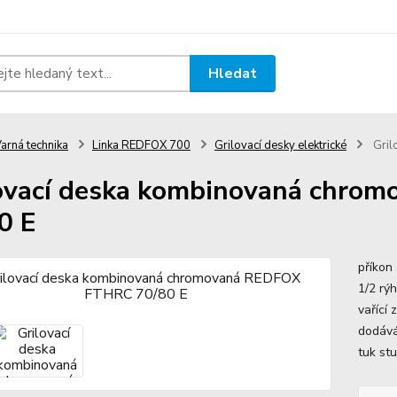
Hledat
arná technika
Linka REDFOX 700
Grilovací desky elektrické
Gril
ovací deska kombinovaná chr
0 E
příkon
1/2 rý
vařící
dodává
tuk st