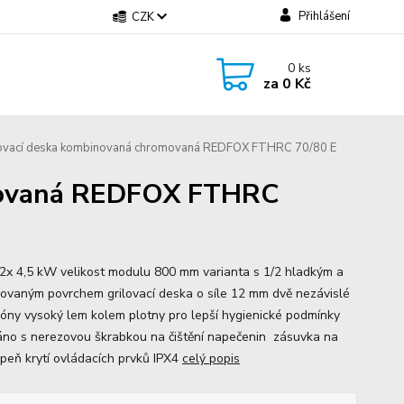
Přihlášení
CZK
0
ks
za
0 Kč
ovací deska kombinovaná chromovaná REDFOX FTHRC 70/80 E
omovaná REDFOX FTHRC
 2x 4,5 kW velikost modulu 800 mm varianta s 1/2 hladkým a
hovaným povrchem grilovací deska o síle 12 mm dvě nezávislé
 zóny vysoký lem kolem plotny pro lepší hygienické podmínky
no s nerezovou škrabkou na čištění napečenin zásuvka na
upeň krytí ovládacích prvků IPX4
celý popis