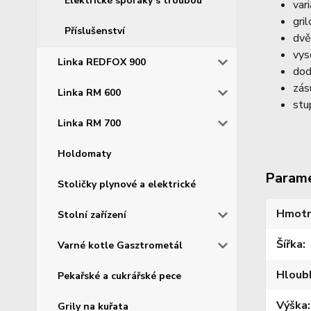
Elektrické sporáky s troubou
var
gri
Příslušenství
dvě
vys
Linka REDFOX 900
dod
zás
Linka RM 600
stu
Linka RM 700
Holdomaty
Param
Stoličky plynové a elektrické
Hmotn
Stolní zařízení
Šířka
Varné kotle Gasztrometál
Hloub
Pekařské a cukrářské pece
Výška
Grily na kuřata