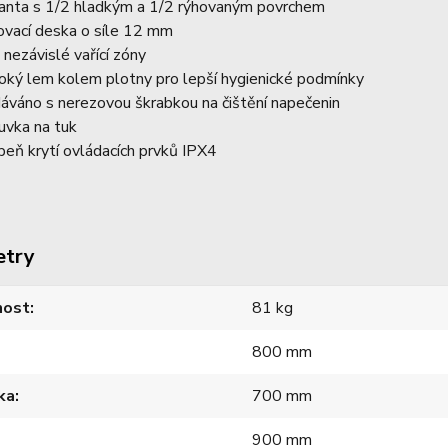
ianta s 1/2 hladkým a 1/2 rýhovaným povrchem
lovací deska o síle 12 mm
 nezávislé vařící zóny
oký lem kolem plotny pro lepší hygienické podmínky
áváno s nerezovou škrabkou na čištění napečenin
uvka na tuk
peň krytí ovládacích prvků IPX4
etry
ost
81 kg
800 mm
ka
700 mm
900 mm