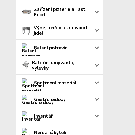
Zařízení pizzerie a Fast
Food
Výdej, ohřev a transport
jídel
Balení potravin
Baterie, umyvadla,
výlevky
Spotřební materiál
Gastronádoby
Inventář
Nerez nábytek