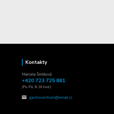
Kontakty
Marcela Šmídová
+420 723 725 881
(Po-Pá, 8-16 hod.)
gastrocentrum@email.cz