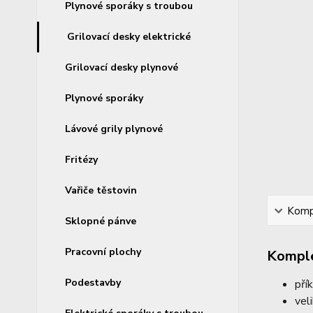
Plynové sporáky s troubou
Grilovací desky elektrické
Grilovací desky plynové
Plynové sporáky
Lávové grily plynové
Fritézy
Vařiče těstovin
Kompl
Sklopné pánve
Pracovní plochy
Komple
Podestavby
pří
vel