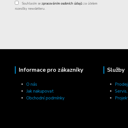
Souhlasím se
zpracováním osobních údajů
za účelem
rozesílky newsletteru.
Informace pro zákazníky
Služby
O nás
Prodej
Jak nakupovat
Servis
Obchodní podmínky
Projek