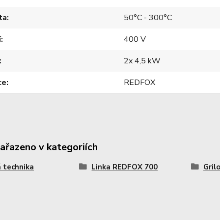
ta
50°C - 300°C
í
400 V
2x 4,5 kW
ce
REDFOX
zařazeno v kategoriích
 technika
Linka REDFOX 700
Gril