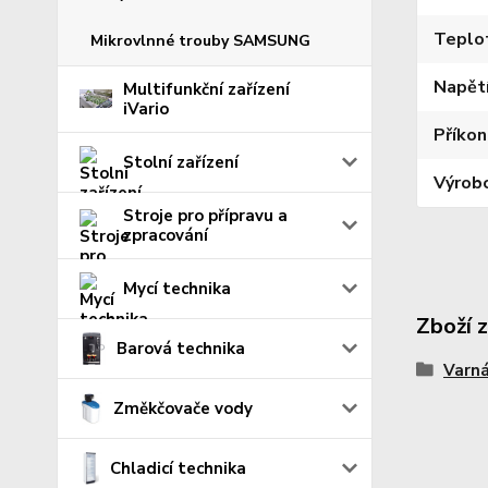
Teplo
Mikrovlnné trouby SAMSUNG
Napět
Multifunkční zařízení
iVario
Příkon
Stolní zařízení
Výrob
Stroje pro přípravu a
zpracování
Mycí technika
Zboží 
Barová technika
Varná
Změkčovače vody
Chladicí technika