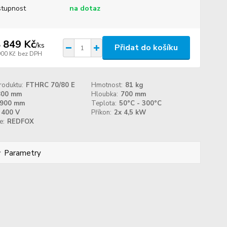
tupnost
na dotaz
 849 Kč
/
ks
Přidat do košíku
900 Kč
bez DPH
roduktu:
FTHRC 70/80 E
Hmotnost:
81 kg
800 mm
Hloubka:
700 mm
900 mm
Teplota:
50°C - 300°C
400 V
Příkon:
2x 4,5 kW
e:
REDFOX
Parametry