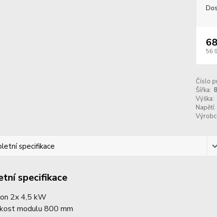
Dos
68
56 
Číslo p
Šířka:
Výška:
Napětí:
Výrobc
etní specifikace
tní specifikace
kon 2x 4,5 kW
ikost modulu 800 mm