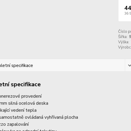
44
36 
Číslo p
Šířka:
Výška:
Výrobc
etní specifikace
tní specifikace
onerezové provedení
mm silná ocelová deska
ikající vedení tepla
samostatně ovládaná vyhřívaná plocha
zzo zapalování