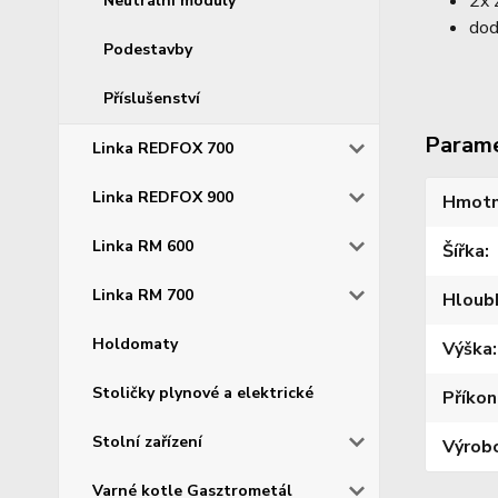
2x 
Neutrální moduly
dod
Podestavby
Příslušenství
Param
Linka REDFOX 700
Linka REDFOX 900
Hmotn
Linka RM 600
Šířka
Linka RM 700
Hloub
Holdomaty
Výška
Stoličky plynové a elektrické
Příkon
Stolní zařízení
Výrob
Varné kotle Gasztrometál