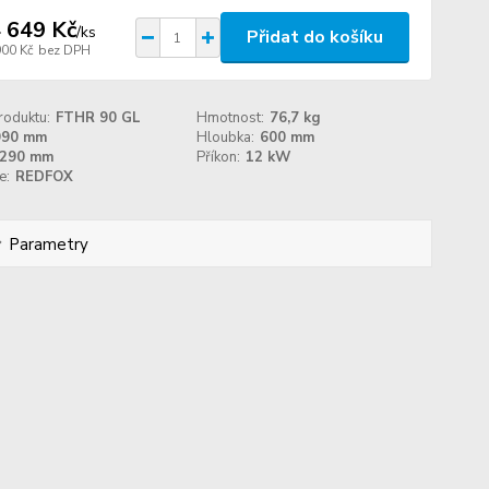
 649 Kč
/
ks
Přidat do košíku
900 Kč
bez DPH
roduktu:
FTHR 90 GL
Hmotnost:
76,7 kg
990 mm
Hloubka:
600 mm
290 mm
Příkon:
12 kW
e:
REDFOX
Parametry