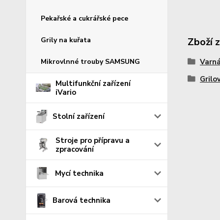
Pekařské a cukrářské pece
Grily na kuřata
Zboží 
Mikrovlnné trouby SAMSUNG
Varná
Grilo
Multifunkční zařízení
iVario
Stolní zařízení
Stroje pro přípravu a
zpracování
Mycí technika
Barová technika