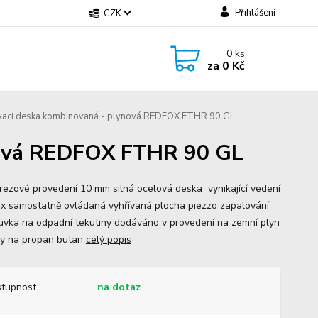
Přihlášení
CZK
0
ks
za
0 Kč
vací deska kombinovaná - plynová REDFOX FTHR 90 GL
ynová REDFOX FTHR 90 GL
rezové provedení 10 mm silná ocelová deska vynikající vedení
3x samostatně ovládaná vyhřívaná plocha piezzo zapalování
uvka na odpadní tekutiny dodáváno v provedení na zemní plyn
ky na propan butan
celý popis
tupnost
na dotaz