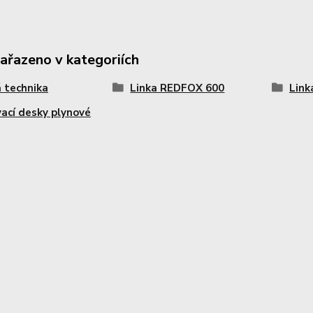
zařazeno v kategoriích
 technika
Linka REDFOX 600
Link
vací desky plynové