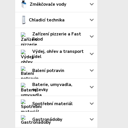
Změkčovače vody
Chladicí technika
Zařízení pizzerie a Fast
Food
Výdej, ohřev a transport
jídel
Balení potravin
Baterie, umyvadla,
výlevky
Spotřební materiál
Gastronádoby