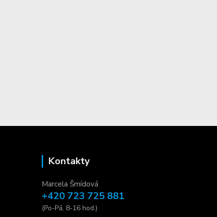
Kontakty
Marcela Šmídová
+420 723 725 881
(Po-Pá, 8-16 hod.)