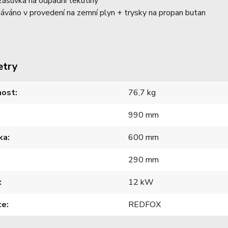
zásuvka na odpadní tekutiny
áváno v provedení na zemní plyn + trysky na propan butan
etry
ost
76,7 kg
990 mm
ka
600 mm
290 mm
12 kW
ce
REDFOX