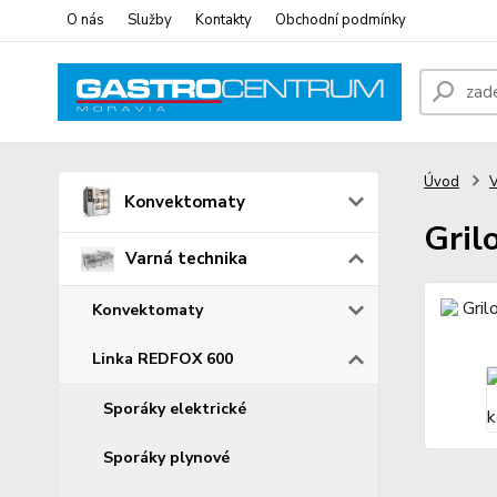
O nás
Služby
Kontakty
Obchodní podmínky
Úvod
V
Konvektomaty
Gril
Varná technika
Konvektomaty
Linka REDFOX 600
Sporáky elektrické
Sporáky plynové