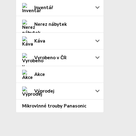
Inventář
Nerez nábytek
Káva
Vyrobeno v ČR
Akce
Výprodej
Mikrovlnné trouby Panasonic