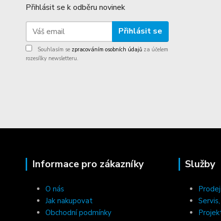
Přihlásit se k odběru novinek
Přihlásit se
Souhlasím se
zpracováním osobních údajů
za účelem
rozesílky newsletteru.
Informace pro zákazníky
Služby
O nás
Prodej
Jak nakupovat
Servis
Obchodní podmínky
Projek