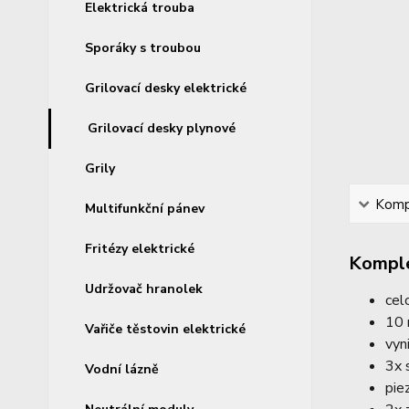
Elektrická trouba
Sporáky s troubou
Grilovací desky elektrické
Grilovací desky plynové
Grily
Kompl
Multifunkční pánev
Fritézy elektrické
Komple
Udržovač hranolek
cel
10 
Vařiče těstovin elektrické
vyn
3x 
Vodní lázně
pie