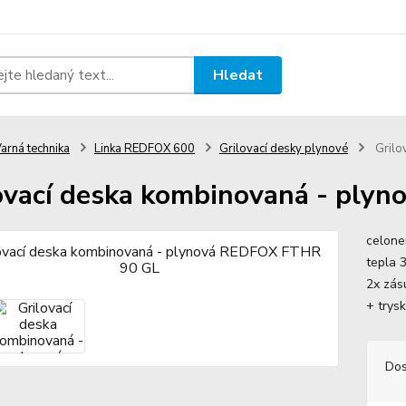
Hledat
arná technika
Linka REDFOX 600
Grilovací desky plynové
Grilo
ovací deska kombinovaná - pl
celone
tepla 
2x zás
+ trys
Dos