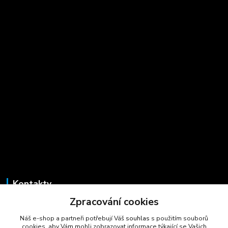
Kontakty
Zpracování cookies
Marcela Šmídová
+420 723 725 881
Náš e-shop a partneři potřebují Váš
souhlas
s použitím souborů
(Po-Pá, 8-16 hod.)
cookies, aby Vám mohli zobrazovat informace týkající se Vašich