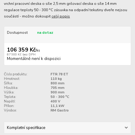
vrchní pracovní deska o síle 2,5 mm grilovací deska o síle 14 mm
regulace teploty 50 - 300 °C zásuvka na odpadní tekutiny dveře nejsou
součástí - možno dokoupit
celý popis
Dostupnost
na dotaz
106 359 Kč
/
ks
87 900 Kč
bez DPH
Momentálně není k dispozici
Číslo produktu:
FTR 78 ET
Hmotnost:
110 kg
Šířka:
800 mm
Hloubka:
705 mm
Výška:
900 mm
Teplota:
50 - 300 °C
Napětí:
400 V
Příkon:
11,1 kW
Výrobce:
RM Gastro
Kompletní specifikace