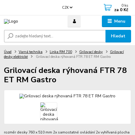
0
ks
CZK
za
0 Kč
Menu
Hledat
Úvod
Varná technika
Linka RM 700
Grilovací desky
Grilovací
desky elektrické
Grilovací deska rýhovaná FTR 78 ET RM Gastro
Grilovací deska rýhovaná FTR 78
ET RM Gastro
rozměr desky 760 x 510 mm 2x samostatné ovládání 2x vyhřívaná plocha