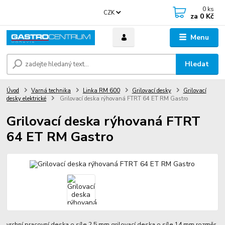
0
ks
CZK
za
0 Kč
Menu
Hledat
Úvod
Varná technika
Linka RM 600
Grilovací desky
Grilovací
desky elektrické
Grilovací deska rýhovaná FTRT 64 ET RM Gastro
Grilovací deska rýhovaná FTRT
64 ET RM Gastro
vrchní pracovní deska o síle 2,5 mm grilovací deska o síle 14 mm rozměr