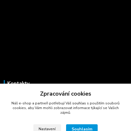
Kontakty
Zpracování cookies
Marcela Šmídová
+420 723 725 881
Náš e-shop a partneři potřebují Váš
souhlas
s použitím souborů
(Po-Pá, 8-16 hod.)
cookies, aby Vám mohli zobrazovat informace týkající se Vašich
zájmů.
gastrocentrum@email.cz
Souhlasím
Nastavení