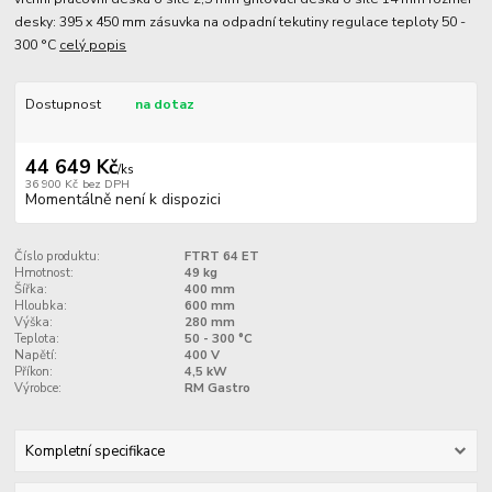
desky: 395 x 450 mm zásuvka na odpadní tekutiny regulace teploty 50 -
300 °C
celý popis
Dostupnost
na dotaz
44 649 Kč
/
ks
36 900 Kč
bez DPH
Momentálně není k dispozici
Číslo produktu:
FTRT 64 ET
Hmotnost:
49 kg
Šířka:
400 mm
Hloubka:
600 mm
Výška:
280 mm
Teplota:
50 - 300 °C
Napětí:
400 V
Příkon:
4,5 kW
Výrobce:
RM Gastro
Kompletní specifikace